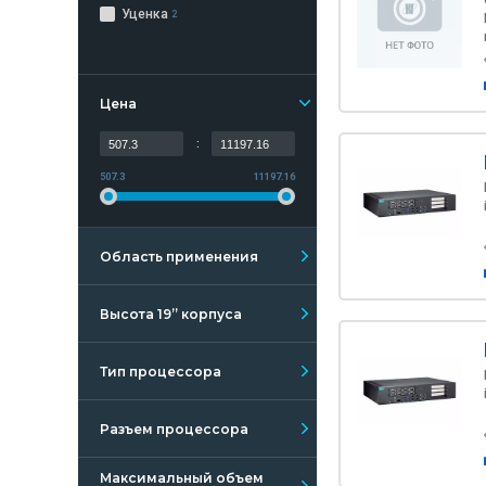
Уценка
2
Цена
:
507.3
11197.16
Область применения
Высота 19” корпуса
Тип процессора
Разъем процессора
Максимальный объем