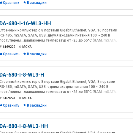
Сравнить
В закладки
DA-680-I-16-WL3-HH
Стоечный компьютер с 8 портами Gigabit Ethernet, VGA, 16 портами
RS-485, mSATA, SATA, USB, двумя входами питания 100 ~ 240 В
пост./перем., диапазоном температур от -25 до 55°C (RAM, mSATA,
ОС не включены в комплект поставки)
6169222
MOXA
Сравнить
В закладки
DA-680-I-8-WL3-H
Стоечный компьютер с 8 портами Gigabit Ethernet, VGA, 8 портами
RS-485, mSATA, SATA, USB, одним входом питания 100 ~ 240 В
пост./перем., диапазоном температур от -25 до 55°C (RAM, mSATA,
ОС не включены в комплект поставки)
6169223
MOXA
Сравнить
В закладки
DA-680-I-8-WL3-HH