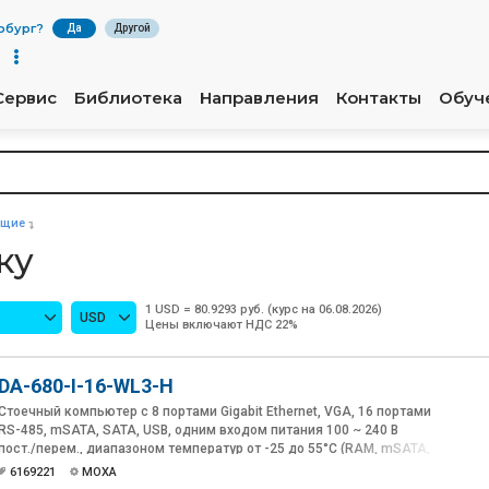
рбург
?
Да
Другой
Сервис
Библиотека
Направления
Контакты
Обуч
ющие
ку
1 USD = 80.9293 руб. (курс на 06.08.2026)
USD
Цены включают НДС 22%
DA-680-I-16-WL3-H
Стоечный компьютер с 8 портами Gigabit Ethernet, VGA, 16 портами
RS-485, mSATA, SATA, USB, одним входом питания 100 ~ 240 В
пост./перем., диапазоном температур от -25 до 55°C (RAM, mSATA,
ОС не включены в комплект поставки)
6169221
MOXA