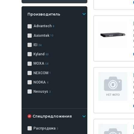
Производитель
Advantech
8
Axiomtek
10
IEI
24
Kyland
60
MOXA
54
NEXCOM
1
NODKA
4
Neousys
3
Спецпредложения
Распродажа
3