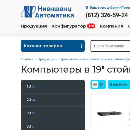
Ваш город
Санкт-Пете
(812) 326-59-24
Продукция
Конфигуратор
Компания
128
Каталог товаров
Главная
Продукция
Промышленные компьютеры и комплекту
Компьютеры в 19" стой
В наличии
1U
36
2U
44
3U
82
5U
2