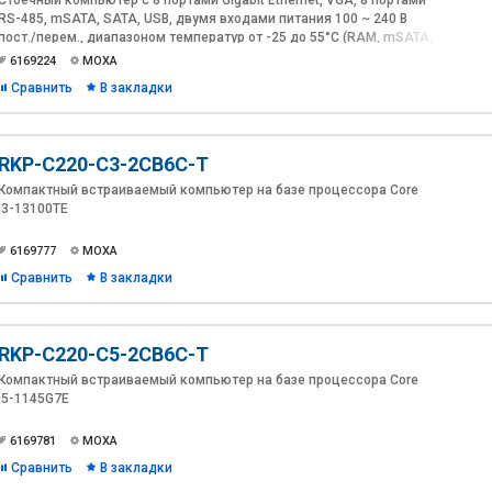
Стоечный компьютер с 8 портами Gigabit Ethernet, VGA, 8 портами
RS-485, mSATA, SATA, USB, двумя входами питания 100 ~ 240 В
пост./перем., диапазоном температур от -25 до 55°C (RAM, mSATA,
ОС не включены в комплект поставки)
6169224
MOXA
Сравнить
В закладки
RKP-C220-C3-2CB6C-T
Компактный встраиваемый компьютер на базе процессора Core
i3-13100TE
6169777
MOXA
Сравнить
В закладки
RKP-C220-C5-2CB6C-T
Компактный встраиваемый компьютер на базе процессора Core
i5-1145G7E
6169781
MOXA
Сравнить
В закладки