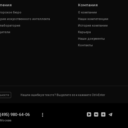
ления
Компания
торское бюро
О компании
рия искусственного интеллекта
Наши компетенции
 лаборатория
История компании
дители
Карьера
Наши документы
Контакты
ьности
Нашли ошибку в тексте? Выделите ее и нажмите Ctrl+Enter
(495) 980-64-06
Москва