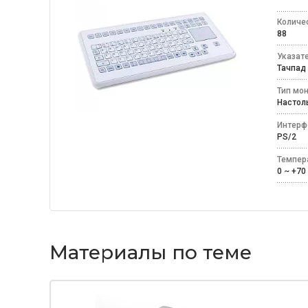
Количе
88
Указат
Тачпа
Тип мо
Насто
Интерф
PS/2
Темпер
0 ~ +
Материалы по теме