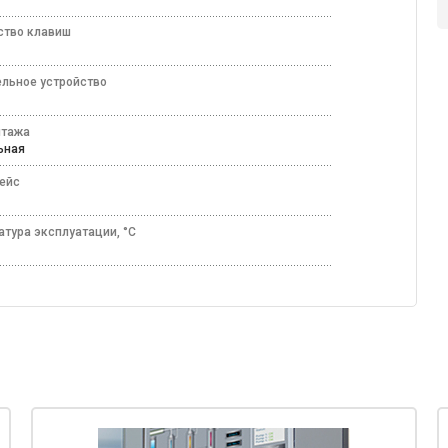
ство клавиш
ельное устройство
д
нтажа
льная
ейс
атура эксплуатации, °C
70