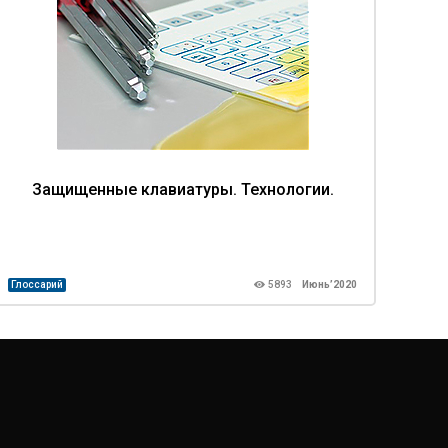
Защищенные клавиатуры. Технологии.
З
Глоссарий
5893
Июнь’2020
Глосс