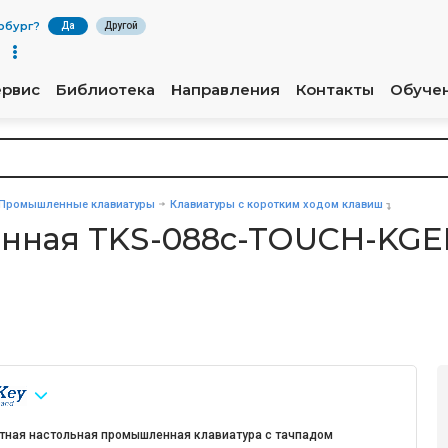
рбург
?
Да
Другой
ервис
Библиотека
Направления
Контакты
Обуче
Промышленные клавиатуры
Клавиатуры с коротким ходом клавиш
нная TKS-088c-TOUCH-KGE
тная настольная промышленная клавиатура с тачпадом