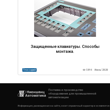
Защищенные клавиатуры. Способы
монтажа.
Глоссарий
5894
Июнь’2020
Поставка и производство
оборудования для промышленной
автоматизации
Информация, размещенная на сайте, носит справочный характер и не является