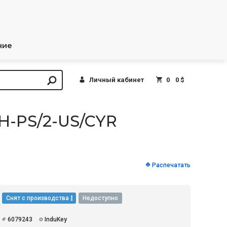
ние
Личный кабинет
0
0 $
H-PS/2-US/CYR
Распечатать
Снят с производства
Недоступно
6079243
InduKey