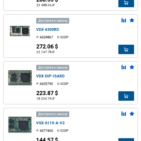
23 488.56 ₽
Доступно к заказу
VDX-6300RD
6024867
ICOP
272.06 $
22 147.78 ₽
Доступно к заказу
VDX-DIP-ISARD
6025793
ICOP
223.87 $
18 224.74 ₽
Доступно к заказу
VSX-6119-A-V2
6077465
ICOP
144.57 $