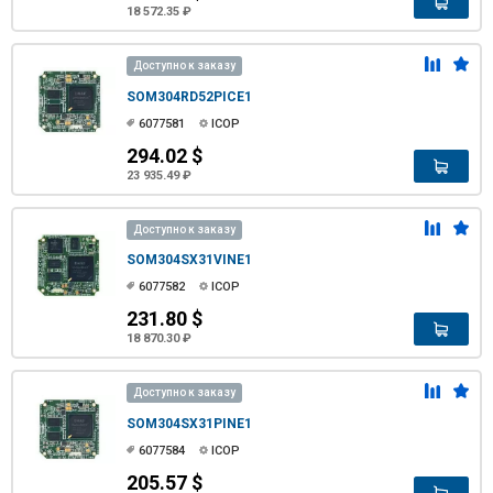
18 572.35 ₽
Доступно к заказу
SOM304RD52PICE1
6077581
ICOP
294.02 $
23 935.49 ₽
Доступно к заказу
SOM304SX31VINE1
6077582
ICOP
231.80 $
18 870.30 ₽
Доступно к заказу
SOM304SX31PINE1
6077584
ICOP
205.57 $