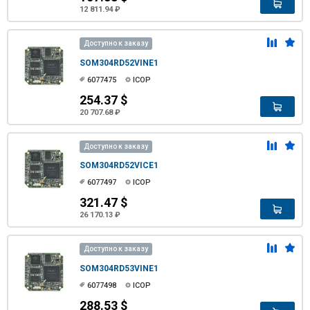
12 811.94 ₽
Доступно к заказу
SOM304RD52VINE1
6077475
ICOP
254.37 $
20 707.68 ₽
Доступно к заказу
SOM304RD52VICE1
6077497
ICOP
321.47 $
26 170.13 ₽
Доступно к заказу
SOM304RD53VINE1
6077498
ICOP
288.53 $