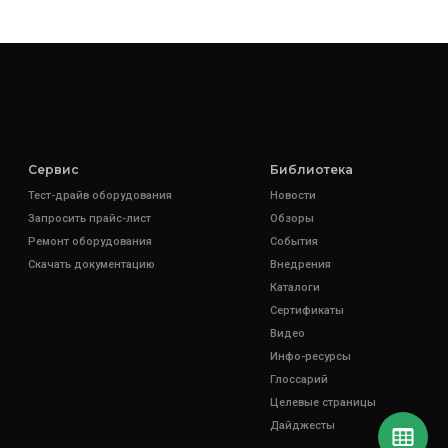
Сервис
Библиотека
Тест-драйв оборудования
Новости
Запросить прайс-лист
Обзоры
Ремонт оборудования
События
Скачать документацию
Внедрения
Каталоги
Сертификаты
Видео
Инфо-ресурсы
Глоссарий
Целевые страницы
Дайджесты