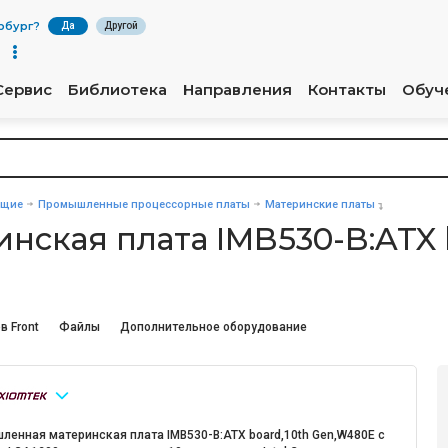
рбург
?
Да
Другой
Сервис
Библиотека
Направления
Контакты
Обуч
ющие
Промышленные процессорные платы
Материнские платы
ская плата IMB530-B:ATX 
в Front
Файлы
Дополнительное оборудование
ленная материнская плата IMB530-B:ATX board,10th Gen,W480E с