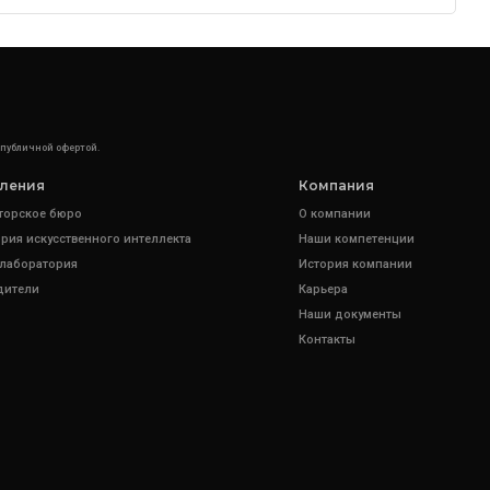
 публичной офертой.
ления
Компания
торское бюро
О компании
рия искусственного интеллекта
Наши компетенции
 лаборатория
История компании
дители
Карьера
Наши документы
Контакты