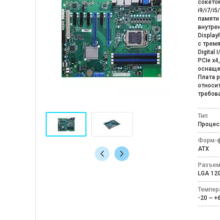
сокетом
i9/i7/i
памяти 
внутрен
Display
с трем
Digital
PCIe x4
оснаще
Плата р
относит
требов
Тип
Процес
Форм-ф
ATX
Разъем
LGA 1
Темпер
-20 ~ 