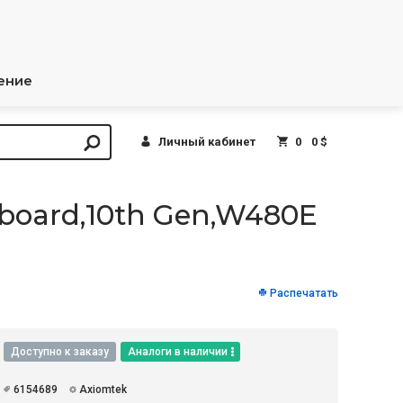
ение
Личный кабинет
0
0 $
board,10th Gen,W480E
Распечатать
Доступно к заказу
Аналоги в наличии
6154689
Axiomtek