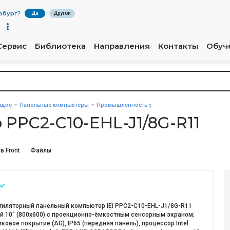
рбург
?
Да
Другой
Сервис
Библиотека
Направления
Контакты
Обуч
ющие
Панельные компьютеры
Промышленность
PPC2-C10-EHL-J1/8G-R11
в Front
Файлы
тиляторный панельный компьютер iEi PPC2-C10-EHL-J1/8G-R11
й 10" (800х600) с проекционно-ёмкостным сенсорным экраном;
ковое покрытие (AG), IP65 (передняя панель), процессор Intel