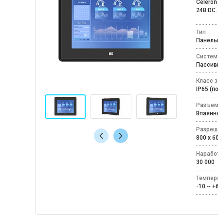
Celeron
24В DC.
Тип
Панел
Систем
Пассив
Класс 
IP65 (
Разъем
Впаян
Разреш
800 x 
Наработ
30 000
Темпер
-10 ~ 