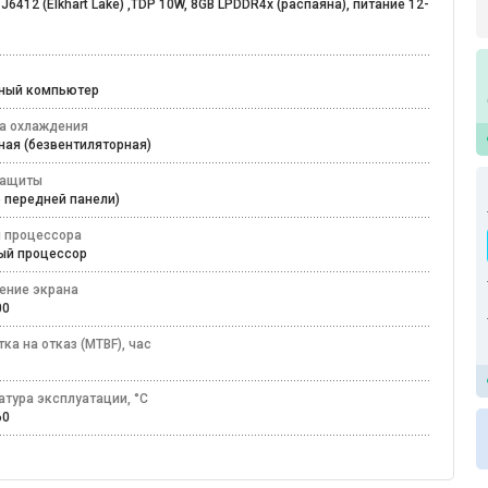
 J6412 (Elkhart Lake) ,TDP 10W, 8GB LPDDR4x (распаяна), питание 12-
ьный компьютер
а охлаждения
ная (безвентиляторная)
защиты
по передней панели)
 процессора
ный процессор
ение экрана
600
ка на отказ (MTBF), час
атура эксплуатации, °C
+60