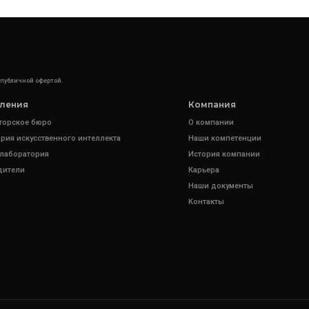
 публичной офертой.
ления
Компания
торское бюро
О компании
рия искусственного интеллекта
Наши компетенции
 лаборатория
История компании
дители
Карьера
Наши документы
Контакты