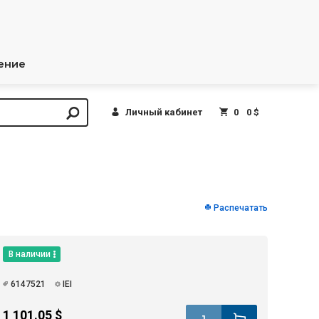
ение
Личный кабинет
0
0 $
Распечатать
В наличии
6147521
IEI
1 101.05 $