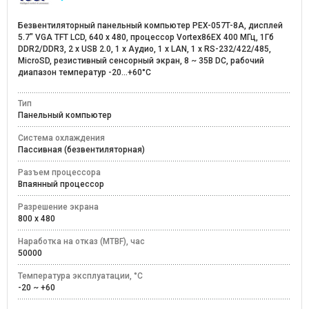
Безвентиляторный панельный компьютер PEX-057T-8A, дисплей
5.7" VGA TFT LCD, 640 x 480, процессор Vortex86EX 400 MГц, 1Гб
DDR2/DDR3, 2 х USB 2.0, 1 х Аудио, 1 х LAN, 1 х RS-232/422/485,
MicroSD, резистивный сенсорный экран, 8 ~ 35В DС, рабочий
диапазон температур -20...+60°C
Тип
Панельный компьютер
Система охлаждения
Пассивная (безвентиляторная)
Разъем процессора
Впаянный процессор
Разрешение экрана
800 x 480
Наработка на отказ (MTBF), час
50000
Температура эксплуатации, °C
-20 ~ +60