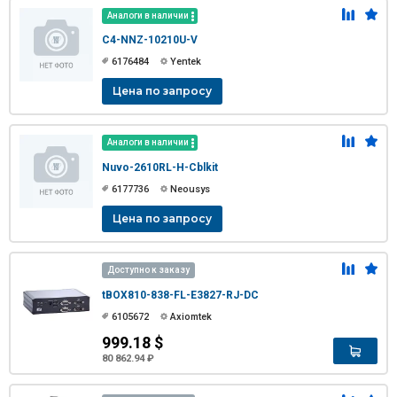
Аналоги в наличии
C4-NNZ-10210U-V
6176484
Yentek
Цена по запросу
Аналоги в наличии
Nuvo-2610RL-H-Cblkit
6177736
Neousys
Цена по запросу
Доступно к заказу
tBOX810-838-FL-E3827-RJ-DC
6105672
Axiomtek
999.18 $
80 862.94 ₽