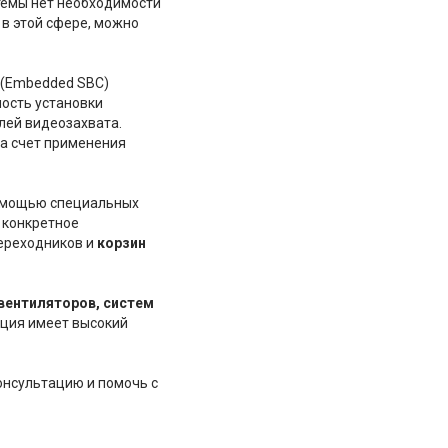
темы нет необходимости
 в этой сфере, можно
(Embedded SBC)
ость установки
лей видеозахвата.
а счет применения
помощью специальных
 конкретное
ереходников и
корзин
вентиляторов, систем
кция имеет высокий
онсультацию и помочь с