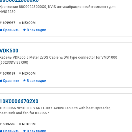
Крепление 88C00228000X0, NViS антивибрационный комплект для
NViS2280
6099967
NEXCOM
Сравнить
В закладки
VDK500
Кабель VDK500 5 Meter LVDS Cable w/DVI type connector for VMD1000
(60233DVI33X00)
6095189
NEXCOM
Сравнить
В закладки
10K00066702X0
10K00066702X0 ICES 667 F-Kits Active Fan Kits with heat-spreader,
heat-sink and fan for ICES667
6086636
NEXCOM
Сравнить
В закладки