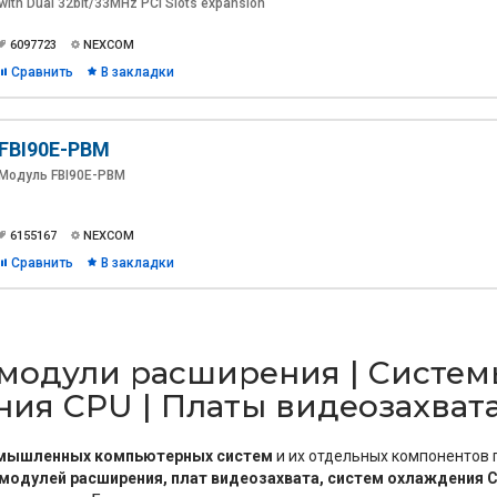
with Dual 32bit/33MHz PCI Slots expansion
6097723
NEXCOM
Сравнить
В закладки
FBI90E-PBM
Модуль FBI90E-PBM
6155167
NEXCOM
Сравнить
В закладки
 модули расширения | Систем
ия CPU | Платы видеозахват
мышленных компьютерных систем
и их отдельных компонентов
модулей расширения, плат видеозахвата, систем охлаждения 