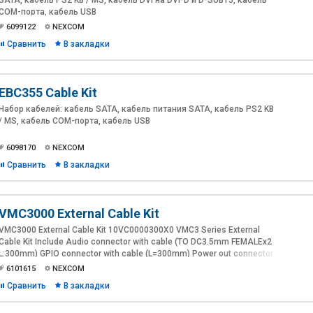
SATA, кабель PS2 KB / MS, кабель DVI на DVI-D и D-SUB15, кабель
COM-порта, кабель USB
6099122
NEXCOM
Сравнить
В закладки
EBC355 Cable Kit
Набор кабелей: кабель SATA, кабель питания SATA, кабель PS2 KB
/ MS, кабель COM-порта, кабель USB
6098170
NEXCOM
Сравнить
В закладки
VMC3000 External Cable Kit
VMC3000 External Cable Kit 10VC0000300X0 VMC3 Series External
Cable Kit Include Audio connector with cable (TO DC3.5mm FEMALEx2
L:300mm) GPIO connector with cable (L=300mm) Power out connector
with cable (L=300mm, for 5V, 12V output and SMBus)
6101615
NEXCOM
Сравнить
В закладки