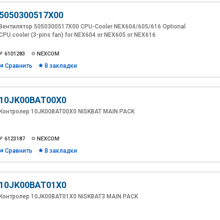
5050300517X00
Вентилятор 5050300517X00 CPU-Cooler NEX604/605/616 Optional
CPU cooler (3-pins fan) for NEX604 or NEX605 or NEX616
6101283
NEXCOM
Сравнить
В закладки
10JK00BAT00X0
Контролер 10JK00BAT00X0 NISKBAT MAIN PACK
6123187
NEXCOM
Сравнить
В закладки
10JK00BAT01X0
Контролер 10JK00BAT01X0 NISKBAT3 MAIN PACK