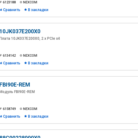
6123188
NEXCOM
Сравнить
В закладки
10JK037E200X0
Плата 10JK037E200X0, 2 х PCIe x4
6134142
NEXCOM
Сравнить
В закладки
FBI90E-REM
Модуль FBI90E-REM
6158749
NEXCOM
Сравнить
В закладки
88C00228000X0