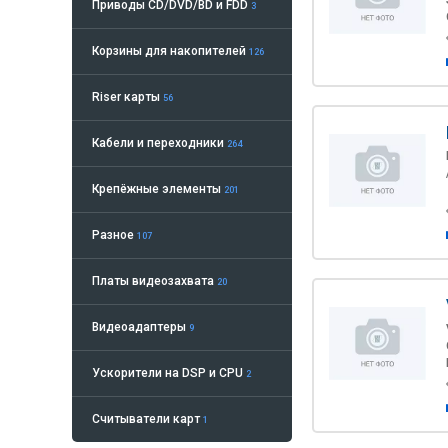
Приводы CD/DVD/BD и FDD
3
Корзины для накопителей
126
Riser карты
56
Кабели и переходники
264
Крепёжные элементы
201
Разное
107
Платы видеозахвата
20
Видеоадаптеры
9
Ускорители на DSP и CPU
2
Считыватели карт
1