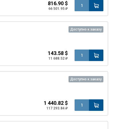
816.90 $
66 501.95 ₽
Доступно к заказу
143.58 $
11 688.52 ₽
Доступно к заказу
1 440.82 $
117 293.84 ₽