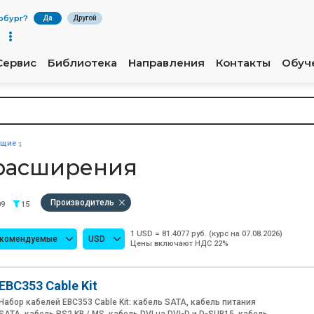
рбург
?
Да
Другой
Сервис
Библиотека
Направления
Контакты
Обуч
ющие
 расширения
Производитель
09
15
1 USD = 81.4077 руб. (курс на 07.08.2026)
екомендуемые
USD
Цены включают НДС 22%
EBC353 Cable Kit
Набор кабелей EBC353 Cable Kit: кабель SATA, кабель питания