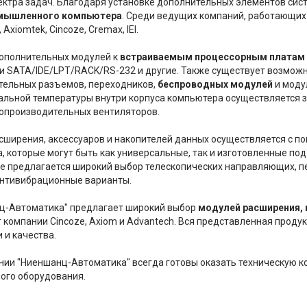
ектра задач. Благодаря установке дополнительных элементов сис
мышленного компьютера
. Среди ведущих компаний, работающих
Axiomtek, Cincoze, Cremax, IEI.
ополнительных модулей к
встраиваемым процессорным платам
и SATA/IDE/LPT/RACK/RS-232 и другие. Также существует возможн
тельных разъемов, переходников,
беспроводных модулей
и моду
льной температуры внутри корпуса компьютера осуществляется з
опроизводительных вентиляторов.
ширения, аксессуаров и накопителей данных осуществляется с 
, которые могут быть как универсальные, так и изготовленные под
е предлагается широкий выбор телескопических направляющих, п
антивибрационные варианты.
ц-Автоматика" предлагает широкий выбор
модулей расширения, 
 компании Cincoze, Axiom и Advantech. Вся представленная проду
 и качества.
ии "Ниеншанц-Автоматика" всегда готовы оказать техническую к
ого оборудования.