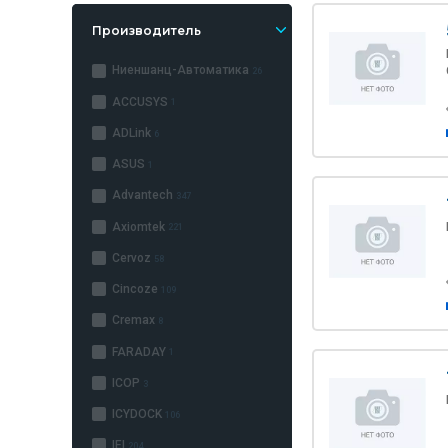
Производитель
Ниеншанц-Автоматика
26
ACCUSYS
1
ADLink
6
ASUS
1
Advantech
347
Axiomtek
221
Cervoz
58
Cincoze
109
Cremax
8
FARADAY
1
ICOP
3
ICYDOCK
106
IEI
204