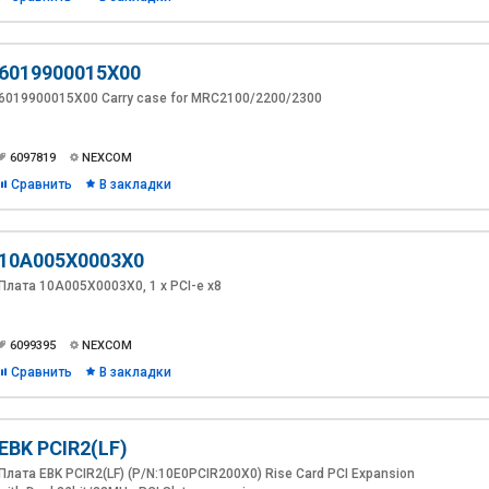
6019900015X00
6019900015X00 Carry case for MRC2100/2200/2300
6097819
NEXCOM
Сравнить
В закладки
10A005X0003X0
Плата 10A005X0003X0, 1 х PCI-e x8
6099395
NEXCOM
Сравнить
В закладки
EBK PCIR2(LF)
Плата EBK PCIR2(LF) (P/N:10E0PCIR200X0) Rise Card PCI Expansion