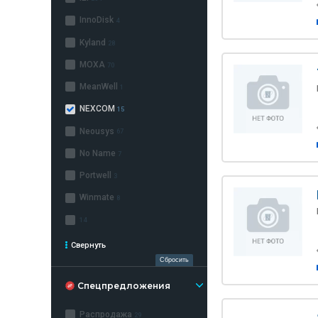
InnoDisk
4
Kyland
28
MOXA
70
MeanWell
1
NEXCOM
15
Neousys
67
No Name
7
Portwell
3
Winmate
8
14
Свернуть
Сбросить
Спецпредложения
Распродажа
29