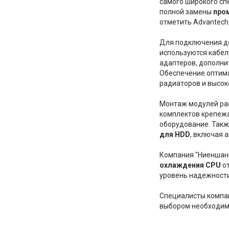
самого широкого сп
полной замены
про
отметить Advantech, 
Для подключения д
используются кабел
адаптеров, дополни
Обеспечение оптима
радиаторов и высок
Монтаж модулей рас
комплектов крепежа
оборудование. Такж
для HDD
, включая 
Компания "Ниеншан
охлаждения CPU
от
уровень надежности
Специалисты компан
выбором необходим