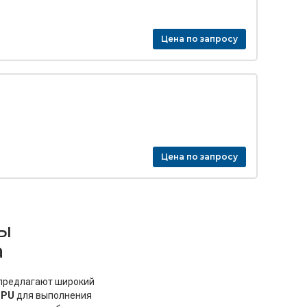
Цена по запросу
Цена по запросу
ы
а
 предлагают широкий
CPU
для выполнения