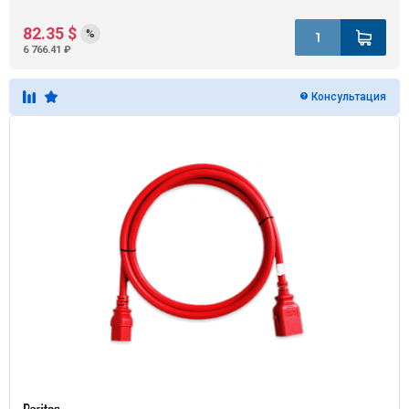
82.35 $
%
6 766.41 ₽
Консультация