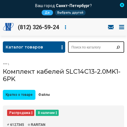
Ваш город
Санкт-Петербург
?
Да
Выбрать другой
(812) 326-59-24
Каталог товаров
Комплект кабелей SLC14C13-2.0MK1-
6PK
Кратко о товаре
Файлы
Распродажа
В наличии
6127345
RARITAN