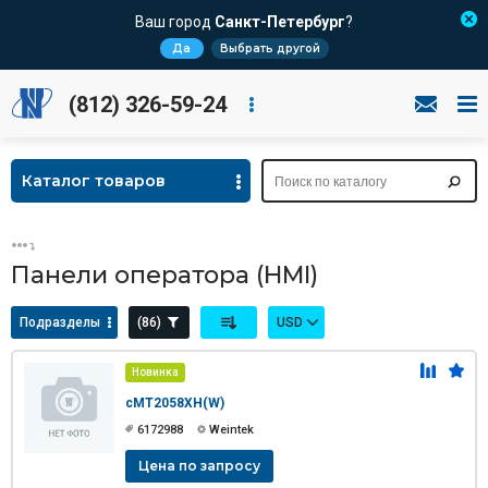
Ваш город
Санкт-Петербург
?
Да
Выбрать другой
(812) 326-59-24
Каталог товаров
Панели оператора (HMI)
Подразделы
(86)
USD
Новинка
cMT2058XH(W)
6172988
Weintek
Цена по запросу