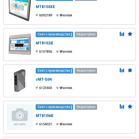
MT8150XE
6092189
Weintek
Снят с производства
Недоступно
MT8102iE
6107856
Weintek
Снят с производства
Недоступно
cMT-G04
6123403
Weintek
Снят с производства
Недоступно
MT8106iE
6154021
Weintek