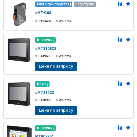
Снят с производства
Недоступно
cMT-G03
6123402
Weintek
В наличии
cMT2108X2
6139470
Weintek
Цена по запросу
В пути
cMT2102X
6170969
Weintek
Цена по запросу
В наличии
MT8072iP