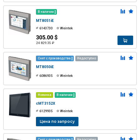
В наличии
MT8051iE
6143730
Weintek
305.00 $
24 829.35 ₽
Снят с производства
Недоступно
MT8050iE
6086935
Weintek
Новинка
В наличии
cMT3152X
6129935
Weintek
Цена по запросу
Снят с производства
Недоступно