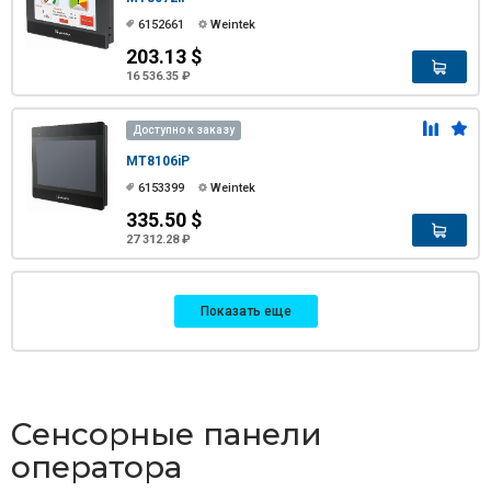
6152661
Weintek
203.13 $
16 536.35 ₽
Доступно к заказу
MT8106iP
6153399
Weintek
335.50 $
27 312.28 ₽
Показать еще
Сенсорные панели
оператора