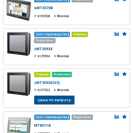
eMT3070B
6102558
Weintek
Снят с производства
Новинка
Недоступно
cMT3092X
6129934
Weintek
Новинка
В наличии
cMT3092X(V2)
6157532
Weintek
Цена по запросу
Снят с производства
Недоступно
MT8071iE