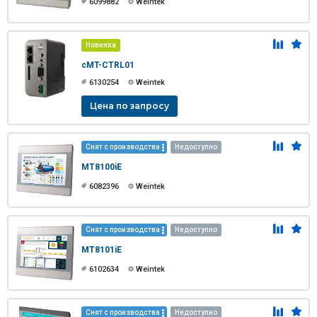
6099882
Weintek
Новинка
cMT-CTRL01
6130254
Weintek
Цена по запросу
Снят с производства
Недоступно
MT8100iE
6082396
Weintek
Снят с производства
Недоступно
MT8101iE
6102634
Weintek
Снят с производства
Недоступно