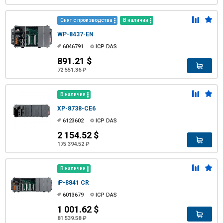
Снят с производства
В наличии
WP-8437-EN
6046791
ICP DAS
891.21 $
72 551.36 ₽
В наличии
XP-8738-CE6
6123602
ICP DAS
2 154.52 $
175 394.52 ₽
В наличии
iP-8841 CR
6013679
ICP DAS
1 001.62 $
81 539.58 ₽