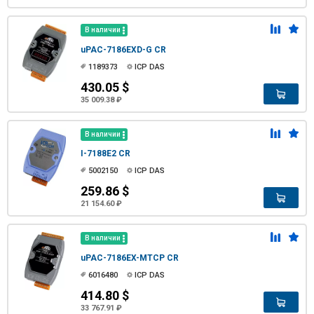
В наличии
uPAC-7186EXD-G CR
1189373
ICP DAS
430.05 $
35 009.38 ₽
В наличии
I-7188E2 CR
5002150
ICP DAS
259.86 $
21 154.60 ₽
В наличии
uPAC-7186EX-MTCP CR
6016480
ICP DAS
414.80 $
33 767.91 ₽