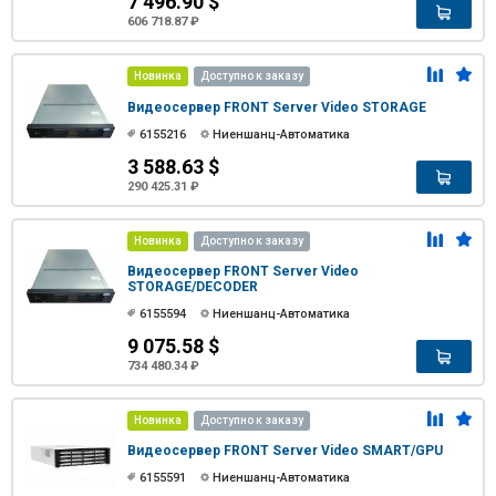
7 496.90 $
606 718.87 ₽
Новинка
Доступно к заказу
Видеосервер FRONT Server Video STORAGE
6155216
Ниеншанц-Автоматика
3 588.63 $
290 425.31 ₽
Новинка
Доступно к заказу
Видеосервер FRONT Server Video
STORAGE/DECODER
6155594
Ниеншанц-Автоматика
9 075.58 $
734 480.34 ₽
Новинка
Доступно к заказу
Видеосервер FRONT Server Video SMART/GPU
6155591
Ниеншанц-Автоматика