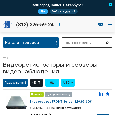
Ваш город
Санкт-Петербург
?
Да
Выбрать другой
(812) 326-59-24
Каталог товаров
Видеорегистраторы и серверы
видеонаблюдения
Подразделы
(4)
USD
Новинка
Доступно к заказу
Видеосервер FRONT Server 829.99.6001
6147866
Ниеншанц-Автоматика