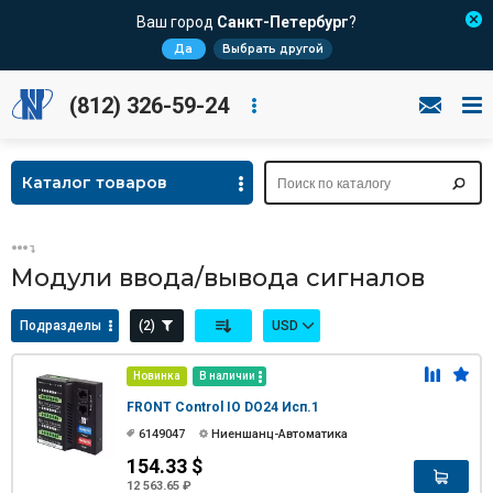
Ваш город
Санкт-Петербург
?
Да
Выбрать другой
(812) 326-59-24
Каталог товаров
Модули ввода/вывода сигналов
Подразделы
(2)
USD
Новинка
В наличии
FRONT Control IO DO24 Исп.1
6149047
Ниеншанц-Автоматика
154.33 $
12 563.65 ₽