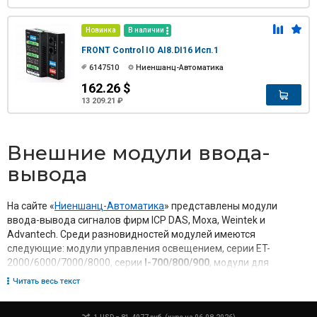
Новинка
В наличии
FRONT Control IO AI8.DI16 Исп.1
6147510
Ниеншанц-Автоматика
162.26 $
13 209.21 ₽
Внешние модули ввода-
вывода
На сайте «
Ниеншанц-Автоматика
» представлены модули
ввода-вывода сигналов фирм ICP DAS, Moxa, Weintek и
Advantech. Среди разновидностей модулей имеются
следующие: модули управления освещением, серии ET-
2000/6000/7000/8000, серии
I-700/800/900
,
модули для
контроллеров ioPAC, платы для расширения контроллеров,
Читать весь текст
серии ioLogik 2500,4000, E1200, E2200, R1200, ioMirror E3210,
беспроводные модули ввода - вывода
, серия WISE, модули