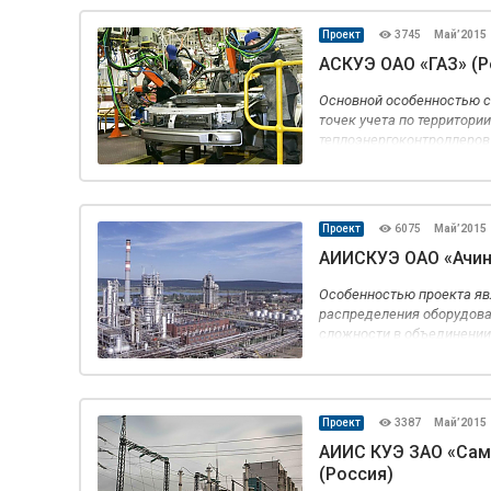
волоконно-оптических жи
Проект
3745
Май’2015
АСКУЭ ОАО «ГАЗ» (Р
Основной особенностью с
точек учета по территори
теплоэнергоконтроллеров
имеющаяся на предприяти
оптических линий связи.
Проект
6075
Май’2015
АИИСКУЭ ОАО «Ачин
Особенностью проекта яв
распределения оборудова
сложности в объединении 
Также одним из условий 
резервирования каналов 
повышения надежности и 
Проект
3387
Май’2015
АИИС КУЭ ЗАО «Сам
(Россия)