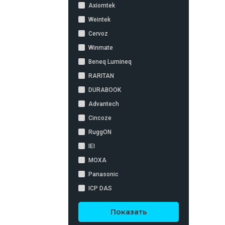
Axiomtek
Weintek
Cervoz
Winmate
Beneq Lumineq
RARITAN
DURABOOK
Advantech
Cincoze
RuggON
IEI
MOXA
Panasonic
ICP DAS
Показать