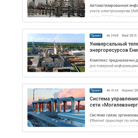
Автоматизированная инф
учета электроэнергии (А
сети» (СГЭС) предназначе
электроэнергии, передава
220/110/6-10 кВ - до потр
кВ и трансформаторные по
Проект
3408
Май’2015
Универсальный тел
энергоресурсов Ен
Комплекс предназначен д
достоверной информацией
инфраструктуры объекта,
дает возможность быстро
режимами, а также адекв
ситуацию.
Проект
4164
Апрель’2
Система управлени
сети «Могилевэнерг
Система связи, организов
Ethernet транспорт по опт
Система связи представл
построенных по топологии
(производственная) сеть.