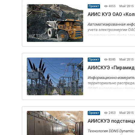
Проект
4055
Май’2015
АИИС КУЭ ОАО «Кол
Автоматизированная инф
учета электроэнергии ОА
коммерческого учета эле
компания».
Проект
8385
Май’2015
АИИСКУЭ «Пирамида
Информационно-измерител
территориально распреде
(ИИК) расположены перви
приборы качества, датчик
Проект
2453
Май’2015
АИИСКУЭ подстанци
Технология DDNS Dynamic