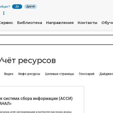
рбург
?
Да
Другой
Сервис
Библиотека
Направления
Контакты
Обуч
чёт ресурсов
Видео
Инфо-ресурсы
Целевые страницы
Глоссарий
Дайдже
я система сбора информации (АССИ)
АНАЛ»
ачена для организации контроля расхода воды,