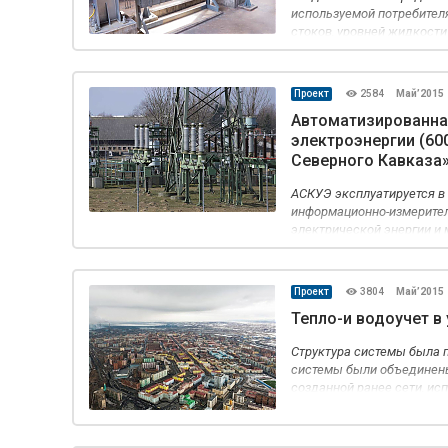
используемой потребител
стоков, уровней жидкости
других параметров.
Проект
2584
Май’2015
Автоматизированна
электроэнергии (60
Северного Кавказа
АСКУЭ эксплуатируется в
информационно-измерител
электрической энергии и
Кавказа» для розничного 
Проект
3804
Май’2015
Тепло-и водоучет в
Структура системы была 
системы были объединены
созданной ранее сети, ис
хозяйства и организации 