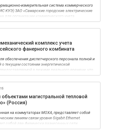
ормационно-измерительная система коммерческого
ИИС КУЭ) ЗАО «Самарские городские электрические
на для организации коммерческого учета
емой и распределяемой от центров питания – п/ст
ебителя через распределительные пункты (РП) 6-10
дстанции (ТП) 6-10 кВ.
емеханический комплекс учета
исейского фанерного комбината
ля обеспечения диспетчерского персонала полной и
 о текущем состоянии энергетической
 предоставляемой в режиме реального времени, что
 принять оптимальное решения по управлению
атно и своевременно отреагировать на нештатную
015
я объектами магистральной тепловой
о» (Россия)
анная на коммутаторах МОХА, представляет собой
ическим линиям связи уровня Gigabit Ethernet.
яет собой две физически разнесенных сети
 «кольцо»: технологическая и общепользовательская