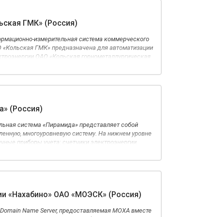
ьская ГМК» (Россия)
ормационно-измерительная система коммерческого
О «Кольская ГМК» предназначена для автоматизации
ктроэнергии ОАО «Кольская горнометаллургическая
» (Россия)
ьная система «Пирамида» представляет собой
ленную, многоуровневую систему. На нижнем уровне
чные приборы учета: счетчики электроэнергии,
и и контроллеры телесигнализации.
и «Нахабино» ОАО «МОЭСК» (Россия)
 Domain Name Server, предоставляемая MOXA вместе