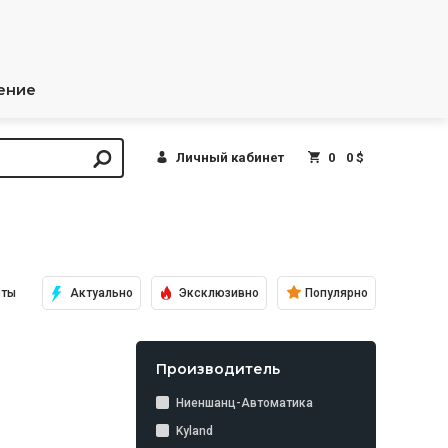
ение
Личный кабинет
0
0 $
сты
Актуально
Эксклюзивно
Популярно
Производитель
Ниеншанц-Автоматика
Kyland