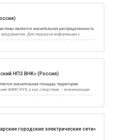
л существующих каналов связи.
оссия)
истемы является значительная распределенность
и предприятия. Для передачи информации с
 в центральный диспетчерский пункт используется
и сеть передачи данных на основе волоконно-
ский НПЗ ВНК» (Россия)
ляется значительная площадь территории
ния АИИС КУЭ, а как следствие, – возникающие
всех компонентов автоматизации в одну систему.
создания АИИС КУЭ было условие необходимости
связи между компонентами АИИС КУЭ для
гарантированной работы системы.
арские городские электрические сети»