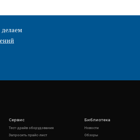
 делаем
рений
Сервис
Библиотека
Тест-драйв оборудования
Новости
Запросить прайс-лист
Обзоры