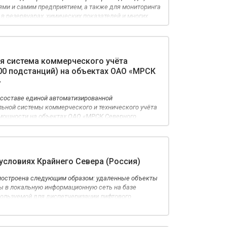
ями и самим предприятием, а также для мониторинга
 в резервуарах, химических показателей и многих
я система коммерческого учёта
00 подстанций) на объектах ОАО «МРСК
»
 составе единой автоматизированной
ьной системы коммерческого и технического учёта
 мощности на объектах ОАО «МРСК Северного
рынка электроэнергии.
 условиях Крайнего Севера (Россия)
построена следующим образом: удаленные объекты
 в локальную информационную сеть на базе
пользуемой для диспетчеризации лифтового
доступа в Интернет рядом организаций г. Норильска.