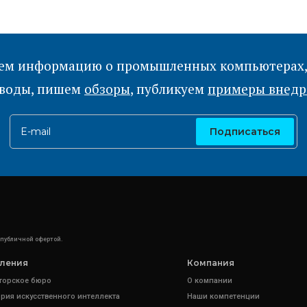
ем информацию о промышленных компьютерах,
воды, пишем
обзоры
, публикуем
примеры внед
E-mail
Подписаться
 публичной офертой.
ления
Компания
торское бюро
О компании
рия искусственного интеллекта
Наши компетенции