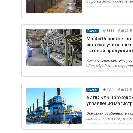
с программным обеспечен
доменное имя ИИК в сети 
модема, что предопредел
Проект
3868
Май’2015
MasterResource - к
система учета энер
готовой продукции 
Комплексная система уче
сбор, обработку и переда
коммерческого и техническ
система осуществляет мо
заданным значениям, а т
режимов его работы.
Проект
4311
Май’2015
АИИС КУЭ Торжокск
управления магистр
Основная особенность со
заключалась в том, чтоб
систем учёта электричес
применению медиаконвер