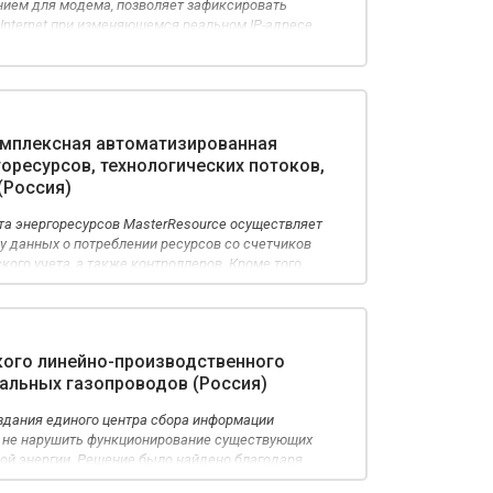
ием для модема, позволяет зафиксировать
Internet при изменяющемся реальном IP-адресе
ило выбор именно модема OnCell G3150.
омплексная автоматизированная
горесурсов, технологических потоков,
(Россия)
та энергоресурсов MasterResource осуществляет
чу данных о потреблении ресурсов со счетчиков
ого учета, а также контроллеров. Кроме того,
ниторинг и сигнализацию соответствия расходов
акже контроль состояния оборудования и
ого линейно-производственного
альных газопроводов (Россия)
здания единого центра сбора информации
ы не нарушить функционирование существующих
кой энергии. Решение было найдено благодаря
теров МОХА при использовании свободных