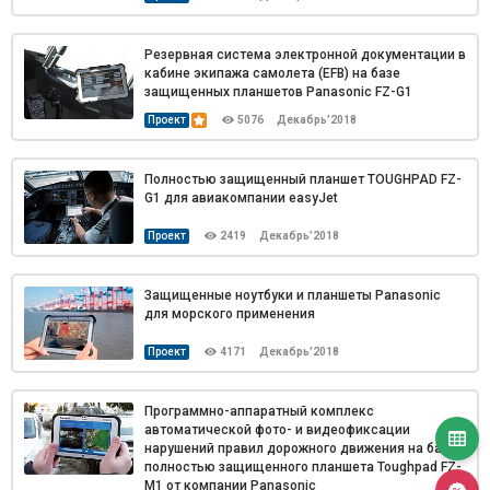
Резервная система электронной документации в
кабине экипажа самолета (EFB) на базе
защищенных планшетов Panasonic FZ-G1
Проект
5076
Декабрь’2018
Полностью защищенный планшет TOUGHPAD FZ-
G1 для авиакомпании easyJet
Проект
2419
Декабрь’2018
Защищенные ноутбуки и планшеты Panasonic
для морского применения
Проект
4171
Декабрь’2018
Программно-аппаратный комплекс
автоматической фото- и видеофиксации
нарушений правил дорожного движения на базе
полностью защищенного планшета Toughpad FZ-
M1 от компании Panasonic