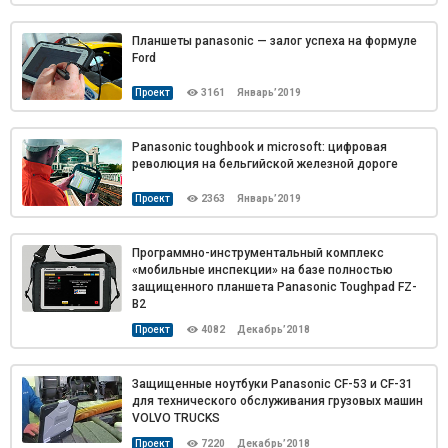
Планшеты panasonic — залог успеха на формуле
Ford
Проект
3161
Январь’2019
Panasonic toughbook и microsoft: цифровая
революция на бельгийской железной дороге
Проект
2363
Январь’2019
Программно-инструментальный комплекс
«мобильные инспекции» на базе полностью
защищенного планшета Panasonic Toughpad FZ-
B2
Проект
4082
Декабрь’2018
Защищенные ноутбуки Panasonic CF-53 и CF-31
для технического обслуживания грузовых машин
VOLVO TRUCKS
Проект
7220
Декабрь’2018