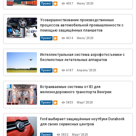
Проект
4057
Июль’2020
Усовершенствование производственных
процессов автомобильной промышленности с
помощью защищённых планшетов
Проект
4614
Июль’2020
Интеллектуальная система аэрофотосъемки с
беспилотных летательных аппаратов
Проект
6187
Апрель’2020
Встраиваемые системы от IEI для
железнодорожного транспорта Венгрии
Проект
3833
Март’2020
Ford выбирает защищённые ноутбуки Durabook
для своих сервисных центров
Проект
3832
Март’2020