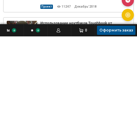
Проект
11247
Декабрь’2018
Использование ноутбуков Toughbook от
компании Panasonic при техобслуживании
Оформить заказ
0
0
0
поездов городской железной дороги
Проект
2266
Декабрь’2018
Электронная картография на базе планшета fz-
m1 value2 от Panasonic
Проект
2512
Декабрь’2018
Комплексное решение для вибродиагностики
подвижных составов в ремонтных и
эксплуатационных депо
Проект
4243
Декабрь’2018
Мониторинг окружающей среды на
высокоскоростной железной дороге (Тайвань)