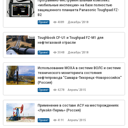
Программно-инструментальный комплекс
«мобильные инспекции» на базе полностью
защищенного планшета Panasonic Toughpad FZ-
B2
Проект
4089
Декабрь’2018
Toughbook CF-U1 и Toughpad FZ-M1 для
нефтегазовой отрасли
Проект
3048
Декабрь’2018
Использование MOXA в системе ВОЛС и системе
технического мониторинга состояния
нефтепровода "Самара-Тихорецк-Новороссийск"
(Россия)
Проект
4278
Апрель’2015
Применение в составе АСУ на месторождениях
«Лукойл-Пермь» (Россия)
Проект
4191
Апрель’2015