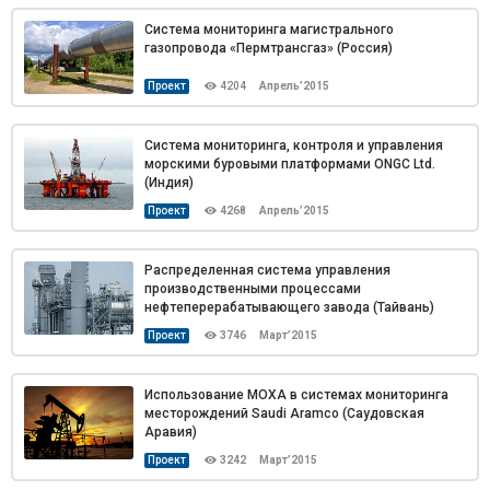
Система мониторинга магистрального
газопровода «Пермтрансгаз» (Россия)
Проект
4204
Апрель’2015
Система мониторинга, контроля и управления
морскими буровыми платформами ONGC Ltd.
(Индия)
Проект
4268
Апрель’2015
Распределенная система управления
производственными процессами
нефтеперерабатывающего завода (Тайвань)
Проект
3746
Март’2015
Использование MOXA в системах мониторинга
месторождений Saudi Aramco (Саудовская
Аравия)
Проект
3242
Март’2015