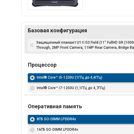
Базовая конфигурация
Защищенный планшет U11I G3 Field (11" FullHD SR (1000ni
Through, 2MP Front Camera, 11MP Rear Camera, Bridge Bat
Процессор
Intel® Core™ i5-1230U (1ГГц до 4,4ГГц)
Intel® Core™ i7-1250U (1,1ГГц до 4,7ГГц)
Оперативная память
8ГБ SO-DIMM LPDDR4x
16ГБ SO-DIMM LPDDR4x