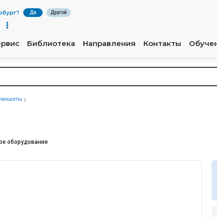
рбург
?
Да
Другой
ервис
Библиотека
Направления
Контакты
Обуче
ланшеты
ое оборудование