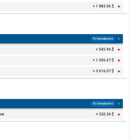
+ 1 883.06 $
Установлено
+ 545.94 $
+ 1 505.47 $
+ 3 616.07 $
Установлено
ом
+ 320.24 $