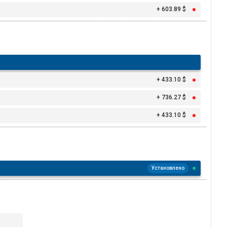
+ 603.89 $
+ 433.10 $
+ 736.27 $
+ 433.10 $
Установлено