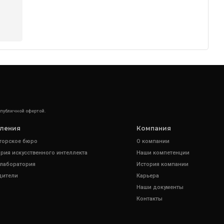
 публичной офертой.
ления
Компания
торское бюро
О компании
рия искусственного интеллекта
Наши компетенции
 лаборатория
История компании
дители
Карьера
Наши документы
Контакты