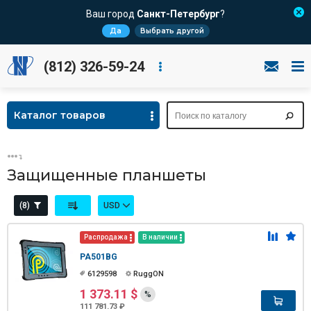
Ваш город
Санкт-Петербург
?
Да
Выбрать другой
(812) 326-59-24
Каталог товаров
Защищенные планшеты
(8)
USD
Распродажа
В наличии
PA501BG
6129598
RuggON
1 373.11 $
%
111 781.73 ₽