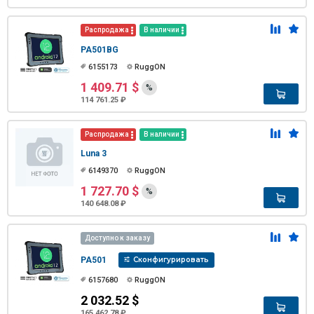
Распродажа
В наличии
PA501BG
6155173
RuggON
1 409.71 $
%
114 761.25 ₽
Распродажа
В наличии
Luna 3
6149370
RuggON
1 727.70 $
%
140 648.08 ₽
Доступно к заказу
PA501
Сконфигурировать
6157680
RuggON
2 032.52 $
165 462.78 ₽