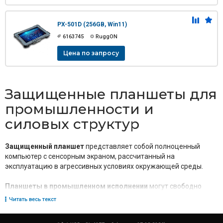
PX-501D (256GB, Win11)
6163745
RuggON
Цена по запросу
Защищенные планшеты для
промышленности и
силовых структур
Защищенный планшет
представляет собой полноценный
компьютер с сенсорным экраном, рассчитанный на
эксплуатацию в агрессивных условиях окружающей среды.
Планшеты в промышленном исполнении
могут свободно
эксплуатироваться вне помещений при различных погодных
Читать весь текст
условиях, при температуре от -30 до +60 С и в условиях
повышенной влажности.
Сенсорный экран
выполнен из