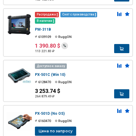
Распродажа
Снят с производства
В наличии
PM-311B
6109109
RuggON
1 390.80 $
%
113 221.83 ₽
Доступно к заказу
PX-501C (Win 10)
6128470
RuggON
3 253.74 $
264 879.49 ₽
PX-501D (No OS)
6160470
RuggON
Цена по запросу