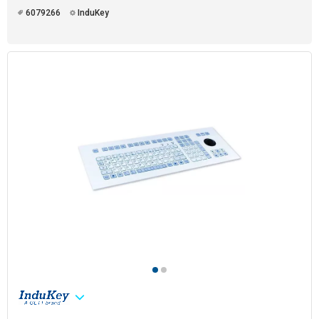
6079266
InduKey