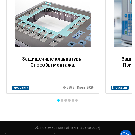
Защищенные клавиатуры.
Защи
Способы монтажа.
Прин
Глоссарий
5892
Июнь’2020
Глоссарий
1 USD = 82.1665 руб. (курс на 08.08.2026)