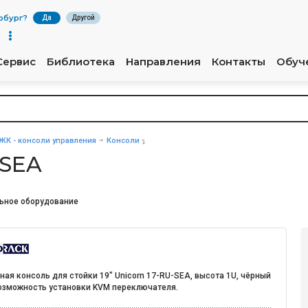
рбург
?
Да
Другой
Сервис
Библиотека
Направления
Контакты
Обуч
ЖК - консоли управления
Консоли
-SEA
ьное оборудование
ая консоль для стойки 19" Unicorn 17-RU-SEA, высота 1U, чёрный
возможность установки KVM переключателя.