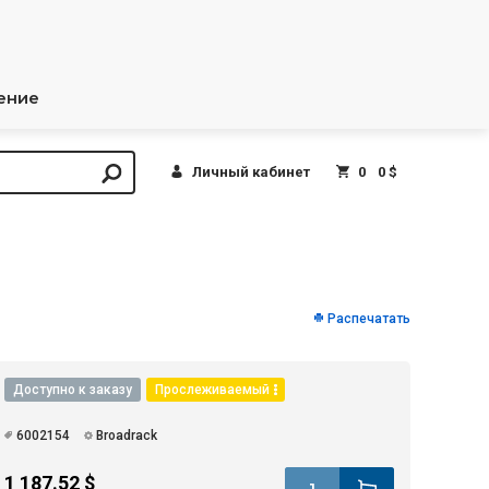
ение
Личный кабинет
0
0 $
Распечатать
Доступно к заказу
Прослеживаемый
6002154
Broadrack
1 187.52 $