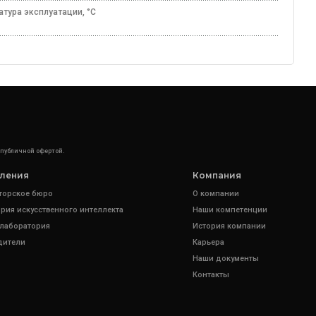
атура эксплуатации, °C
50
 публичной офертой.
ления
Компания
торское бюро
О компании
рия искусственного интеллекта
Наши компетенции
 лаборатория
История компании
дители
Карьера
Наши документы
Контакты