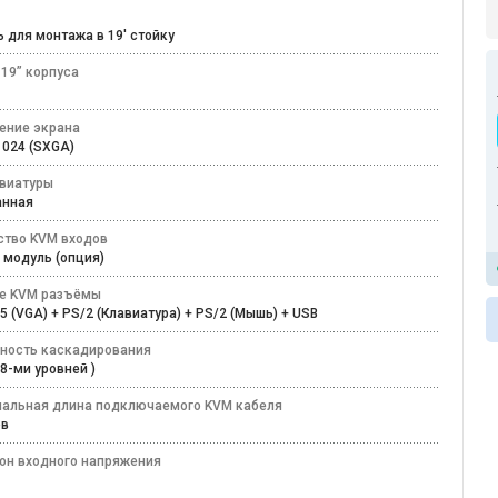
ь для монтажа в 19' стойку
 19” корпуса
ение экрана
 1024 (SXGA)
авиатуры
анная
ство KVM входов
M модуль (опция)
е KVM разъёмы
5 (VGA) + PS/2 (Клавиатура) + PS/2 (Мышь) + USB
ность каскадирования
о 8-ми уровней )
альная длина подключаемого KVM кабеля
ров
он входного напряжения