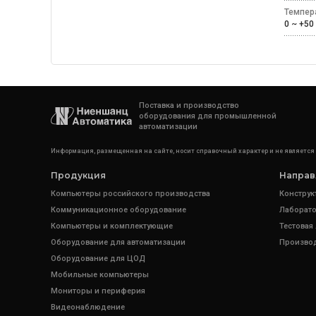
Темпер
0 ~ +
Поставка и производство
оборудования для промышленной
автоматизации
Информация, размещенная на сайте, носит справочный характер и не является
Продукция
Направ
Компьютеры российского производства
Конструк
Коммуникационное оборудование
Лаборато
Компьютеры и комплектующие
Тестовая
Оборудование для автоматизации
Произво
Оборудование для ЦОД
Мобильные компьютеры
Мониторы и периферия
Видеонаблюдение