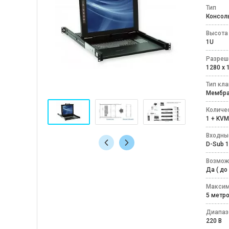
Тип
Консол
Высота
1U
Разреш
1280 x
Тип кл
Мембр
Количе
1 + KV
Входны
D-Sub 1
Возмож
Да ( д
Максим
5 мет
Диапаз
220 В