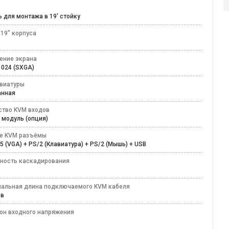
ь для монтажа в 19' стойку
 19” корпуса
ение экрана
 1024 (SXGA)
авиатуры
анная
ство KVM входов
M модуль (опция)
е KVM разъёмы
5 (VGA) + PS/2 (Клавиатура) + PS/2 (Мышь) + USB
ность каскадирования
альная длина подключаемого KVM кабеля
ров
он входного напряжения