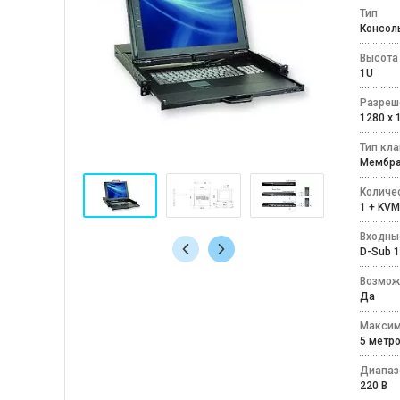
Тип
Консол
Высота
1U
Разреш
1280 x
Тип кл
Мембр
Количе
1 + KV
Входны
D-Sub 1
Возмож
Да
Максим
5 мет
Диапаз
220 В