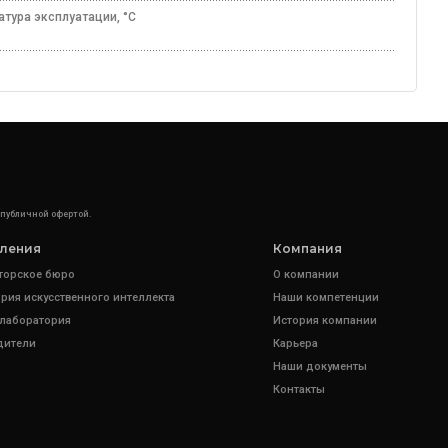
атура эксплуатации, °C
50
 публичной офертой.
ления
Компания
торское бюро
О компании
рия искусственного интеллекта
Наши компетенции
 лаборатория
История компании
дители
Карьера
Наши документы
Контакты