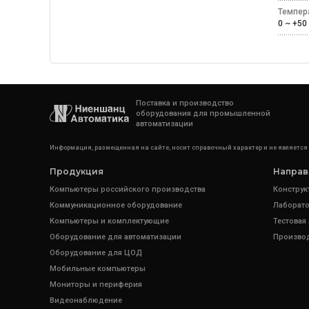
Темпер
0 ~ +
Поставка и производство
оборудования для промышленной
автоматизации
Информация, размещенная на сайте, носит справочный характер и не является
Продукция
Направ
Компьютеры российского производства
Конструк
Коммуникационное оборудование
Лаборато
Компьютеры и комплектующие
Тестовая
Оборудование для автоматизации
Произво
Оборудование для ЦОД
Мобильные компьютеры
Мониторы и периферия
Видеонаблюдение