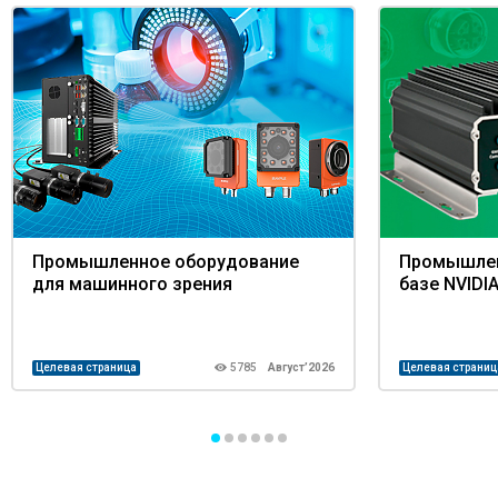
Промышленное оборудование
Промышлен
для машинного зрения
базе NVIDIA
Целевая страница
5785
Август’2026
Целевая страниц