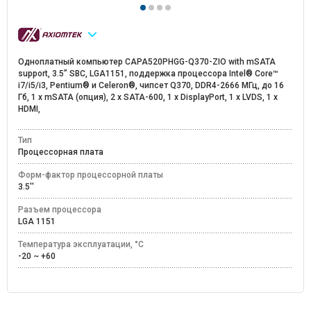
Одноплатный компьютер CAPA520PHGG-Q370-ZIO with mSATA
support, 3.5” SBC, LGA1151, поддержка процессора Intel® Core™
i7/i5/i3, Pentium® и Celeron®, чипсет Q370, DDR4-2666 МГц, до 16
Гб, 1 x mSATA (опция), 2 x SATA-600, 1 х DisplayPort, 1 х LVDS, 1 х
HDMI,
Тип
Процессорная плата
Форм-фактор процессорной платы
3.5''
Разъем процессора
LGA 1151
Температура эксплуатации, °C
-20 ~ +60