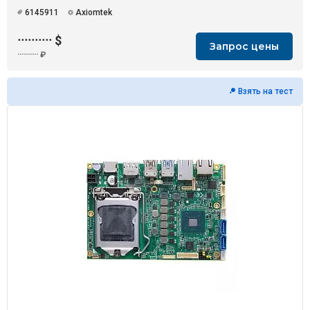
6145911
Axiomtek
··········
$
Запрос цены
··········
₽
Взять на тест