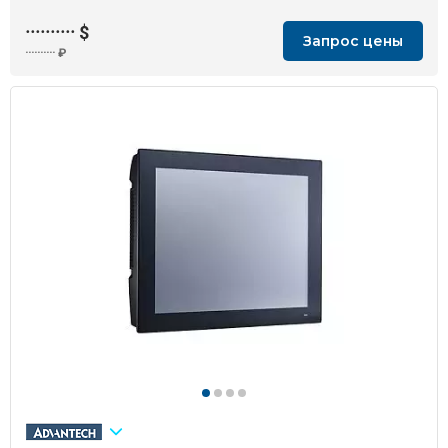
··········
$
Запрос цены
··········
₽