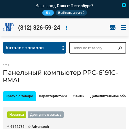
Ваш город
Санкт-Петербург
?
Да
Выбрать другой
(812) 326-59-24
Каталог товаров
Панельный компьютер PPC-6191C-
RMAE
Кратко о товаре
Характеристики
Файлы
Дополнительное обор
Новинка
Доступно к заказу
6122785
Advantech