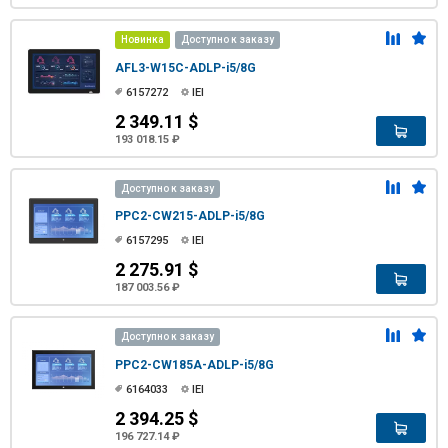
Новинка
Доступно к заказу
AFL3-W15C-ADLP-i5/8G
6157272
IEI
2 349.11 $
193 018.15 ₽
Доступно к заказу
PPC2-CW215-ADLP-i5/8G
6157295
IEI
2 275.91 $
187 003.56 ₽
Доступно к заказу
PPC2-CW185A-ADLP-i5/8G
6164033
IEI
2 394.25 $
196 727.14 ₽