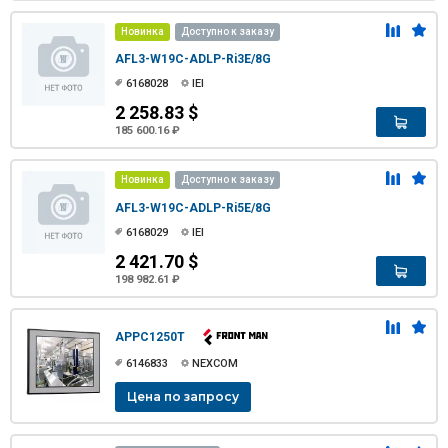
Новинка
Доступно к заказу
AFL3-W19C-ADLP-Ri3E/8G
6168028
IEI
2 258.83 $
185 600.16 ₽
Новинка
Доступно к заказу
AFL3-W19C-ADLP-Ri5E/8G
6168029
IEI
2 421.70 $
198 982.61 ₽
APPC1250T
6146833
NEXCOM
Цена по запросу