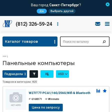
Ваш город
Санкт-Петербург
?
Да
Выбрать другой
(812) 326-59-24
Каталог товаров
Панельные компьютеры
Подразделы
USD
Товаров в категории: 820
W27IT7T-PCA1/16G/256G/Wifi & Bluetooth
6168371
Winmate
Цена по запросу