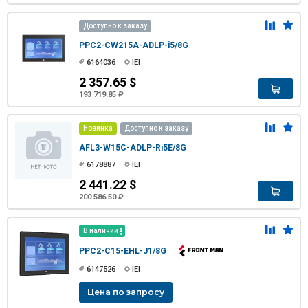
Доступно к заказу
PPC2-CW215A-ADLP-i5/8G
6164036
IEI
2 357.65 $
193 719.85 ₽
Новинка
Доступно к заказу
AFL3-W15C-ADLP-Ri5E/8G
6178887
IEI
2 441.22 $
200 586.50 ₽
В наличии
PPC2-C15-EHL-J1/8G
6147526
IEI
Цена по запросу