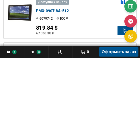
Доступно к заказу
PMX-090T-8A-512
6079742
ICOP
819.84 $
67 363.38 ₽
Доступно к заказу
Оформить заказ
0
0
0
PPC2-CW15-EHL-J1/8G
6147531
IEI
1 753.75 $
144 099.50 ₽
Новинка
Доступно к заказу
AFL3-W22C-ADLP-i5/8G
6157275
IEI
2 572.98 $
211 412.76 ₽