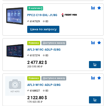
В наличии
PPC2-C19-EHL-J1/8G
6147529
IEI
Цена по запросу
Новинка
Доступно к заказу
AFL3-W19C-ADLP-i5/8G
6157274
IEI
2 477.82 $
203 593.80 ₽
Новинка
Доступно к заказу
AFL3-W19C-ADLP-i3/8G
6168027
IEI
2 122.80 $
174 423.05 ₽