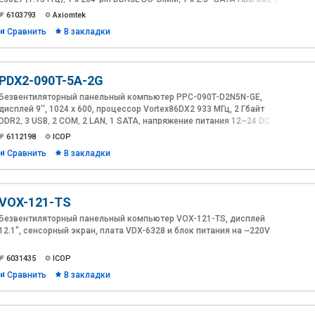
x CFast, 3 x COM, 4 x USB, 2 x LAN, VGA, 2 x PCIe Mini, питание 9-36 В
6103793
Axiomtek
DC, рабочий диапазон температур -20...+55 C
Сравнить
В закладки
PDX2-090T-5A-2G
Безвентиляторный панельный компьютер PPC-090T-D2N5N-GE,
дисплей 9'', 1024 x 600, процессор Vortex86DX2 933 МГц, 2 Гбайт
DDR2, 3 USB, 2 COM, 2 LAN, 1 SATA, напряжение питания 12~24 DC
6112198
ICOP
Сравнить
В закладки
VOX-121-TS
Безвентиляторный панельный компьютер VOX-121-TS, дисплей
12.1", сенсорный экран, плата VDX-6328 и блок питания на ~220V
6031435
ICOP
Сравнить
В закладки