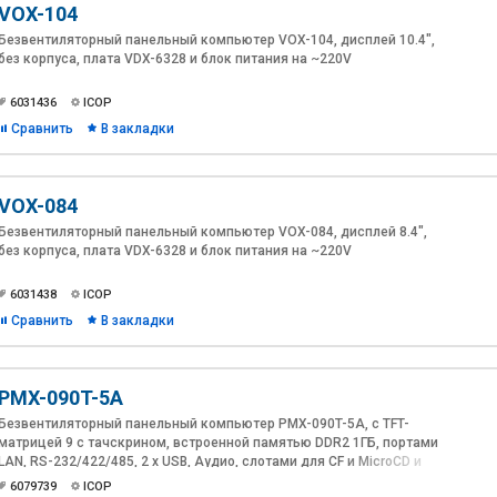
VOX-104
Безвентиляторный панельный компьютер VOX-104, дисплей 10.4",
без корпуса, плата VDX-6328 и блок питания на ~220V
6031436
ICOP
Сравнить
В закладки
VOX-084
Безвентиляторный панельный компьютер VOX-084, дисплей 8.4",
без корпуса, плата VDX-6328 и блок питания на ~220V
6031438
ICOP
Сравнить
В закладки
PMX-090T-5A
Безвентиляторный панельный компьютер PMX-090T-5A, с TFT-
матрицей 9 с тачскрином, встроенной памятью DDR2 1ГБ, портами
LAN, RS-232/422/485, 2 х USB, Аудио, слотами для CF и MicroCD и
блоком питания на ~220V
6079739
ICOP