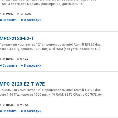
RAM, 3 слота для модулей расширения, диагональ 15''
6169667
ICP DAS
Сравнить
В закладки
MPC-2120-E2-T
Панельный компьютер 12" с процессором Intel Atom® E3826 dual
core 1.46 ГГц, яркость 1000 нит, 4 Гб RAM (без установленной ОС)
6118834
MOXA
Сравнить
В закладки
MPC-2120-E2-T-W7E
Панельный компьютер 12" с процессором Intel Atom® E3826 dual
core 1.46 ГГц, яркость 1000 нит, 4 Гб RAM, 32 Гб CFast c ОС W7E x64
6118835
MOXA
Сравнить
В закладки