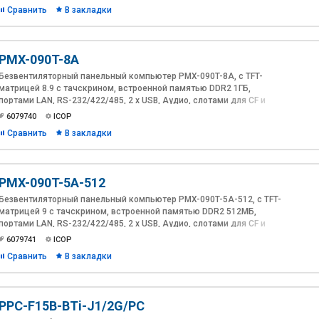
Сравнить
В закладки
PMX-090T-8A
Безвентиляторный панельный компьютер PMX-090T-8A, с TFT-
матрицей 8.9 с тачскрином, встроенной памятью DDR2 1ГБ,
портами LAN, RS-232/422/485, 2 х USB, Аудио, слотами для CF и
MicroCD, с питанием 8~35V DC
6079740
ICOP
Сравнить
В закладки
PMX-090T-5A-512
Безвентиляторный панельный компьютер PMX-090T-5A-512, с TFT-
матрицей 9 с тачскрином, встроенной памятью DDR2 512МБ,
портами LAN, RS-232/422/485, 2 х USB, Аудио, слотами для CF и
MicroCD и блоком питания на ~220V
6079741
ICOP
Сравнить
В закладки
PPC-F15B-BTi-J1/2G/PC