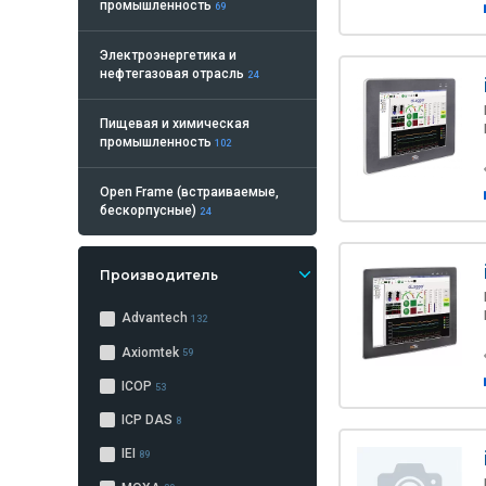
промышленность
69
Электроэнергетика и
нефтегазовая отрасль
24
Пищевая и химическая
промышленность
102
Open Frame (встраиваемые,
бескорпусные)
24
Производитель
Advantech
132
Axiomtek
59
ICOP
53
ICP DAS
8
IEI
89