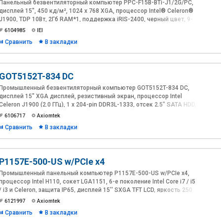
Панельный безвентиляторный компьютер PPC-F15B-BTi-J1/2G/PC,
дисплей 15", 450 кд/м², 1024 x 768 XGA, процессор Intel® Celeron®
J1900, TDP 10Вт, 2Гб RAM*1, поддержка iRIS-2400, черный цвет, 9-
36В DC, проекционно-ёмкостный сенсорный экран с покрытием AG
6104985
IEI
Сравнить
В закладки
GOT5152T-834 DC
Промышленный безвентиляторный компьютер GOT5152T-834 DC,
дисплей 15" XGA дисплей, резистивный экран, процессор Intel
Celeron J1900 (2.0 ГГц), 1 x 204-pin DDR3L-1333, отсек 2.5" SATA HDD,
1 x CF, 3 x COM, 4 x USB, 2 x LAN, Аудио, 1 x VGA, 2 x PCle Mini,
6106717
Axiomtek
питание 9-36 В DC
Сравнить
В закладки
P1157E-500-US w/PCIe x4
Промышленный панельный компьютер P1157E-500-US w/PCIe x4,
процессор Intel H110, сокет LGA1151, 6-е поколение Intel Core i7 / i5
/ i3 и Celeron, защита IP65, дисплей 15'' SXGA TFT LCD, яркость 250
нит, резистивный сенсорный экран, 1 х HDMI, 1 х VGA, 1 х DP, 2 x
6121997
Axiomtek
GBLan, 3 x RS-232, 1 x RS-232/422/485, 6 x USB, Аудио, 2 x 2.5'' SATA
Сравнить
В закладки
HDD/SSD, 1 x PCIe x4, адаптер питания 100-240 В AC