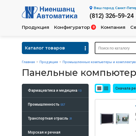
Ваш город
Санкт-Пете
(812) 326-59-24
Продукция
Конфигуратор
Компания
С
0
Каталог товаров
Главная
Продукция
Промышленные компьютеры и комплекту
Панельные компьюте
Сначала р
Фармацевтика и медицина
13
Промышленность
557
Транспортная отрасль
31
Морская и речная