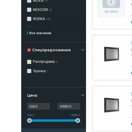
MOXA
39
NEXCOM
50
NODKA
106
Winmate
258
Все значения
Yentek
26
Спецпредложения
Распродажа
4
Уценка
7
Цена
:
518.5
10583.5