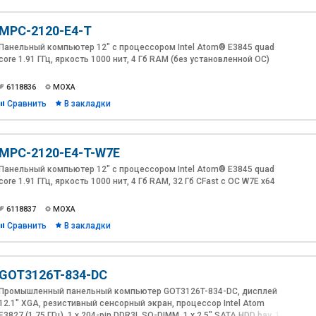
MPC-2120-E4-T
Панельный компьютер 12" с процессором Intel Atom® E3845 quad
core 1.91 ГГц, яркость 1000 нит, 4 Гб RAM (без установленной ОС)
6118836
MOXA
Сравнить
В закладки
MPC-2120-E4-T-W7E
Панельный компьютер 12" с процессором Intel Atom® E3845 quad
core 1.91 ГГц, яркость 1000 нит, 4 Гб RAM, 32 Гб CFast c ОС W7E x64
6118837
MOXA
Сравнить
В закладки
GOT3126T-834-DC
Промышленный панельный компьютер GOT3126T-834-DC, дисплей
12.1" XGA, резистивный сенсорный экран, процессор Intel Atom
E3827 (1.75 ГГц), 1 x 204-pin DDR3L SO-DIMM, 1 x 2.5" SATA HDD bay, 1