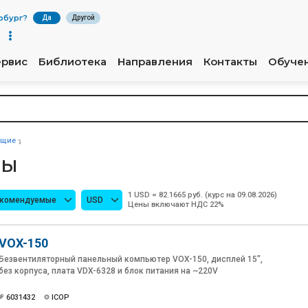
рбург
?
Да
Другой
ервис
Библиотека
Направления
Контакты
Обуче
ющие
ры
1 USD = 82.1665 руб. (курс на 09.08.2026)
екомендуемые
USD
Цены включают НДС 22%
VOX-150
Безвентиляторный панельный компьютер VOX-150, дисплей 15",
без корпуса, плата VDX-6328 и блок питания на ~220V
6031432
ICOP