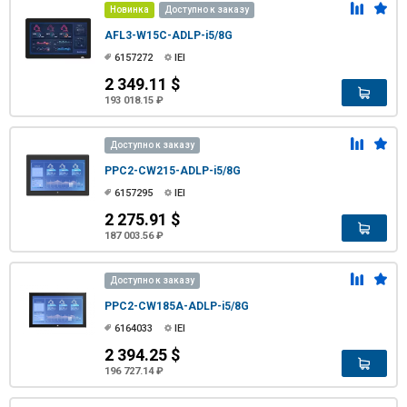
Новинка
Доступно к заказу
AFL3-W15C-ADLP-i5/8G
6157272
IEI
2 349.11 $
193 018.15 ₽
Доступно к заказу
PPC2-CW215-ADLP-i5/8G
6157295
IEI
2 275.91 $
187 003.56 ₽
Доступно к заказу
PPC2-CW185A-ADLP-i5/8G
6164033
IEI
2 394.25 $
196 727.14 ₽