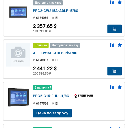
Доступно к заказу
PPC2-CW215A-ADLP-i5/8G
6164036
IEI
2 357.65 $
193 719.85 ₽
Новинка
Доступно к заказу
AFL3-W15C-ADLP-Ri5E/8G
6178887
IEI
2 441.22 $
200 586.50 ₽
В наличии
PPC2-C15-EHL-J1/8G
6147526
IEI
Цена по запросу