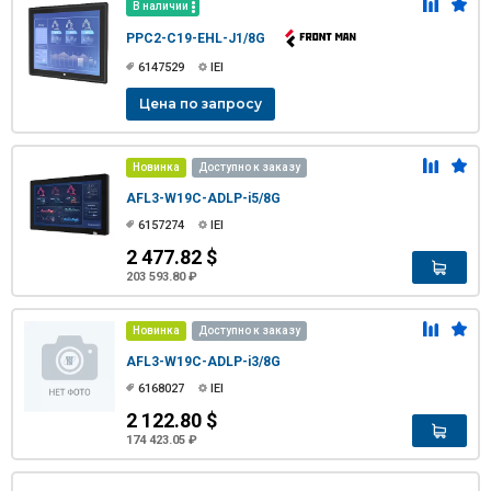
В наличии
PPC2-C19-EHL-J1/8G
6147529
IEI
Цена по запросу
Новинка
Доступно к заказу
AFL3-W19C-ADLP-i5/8G
6157274
IEI
2 477.82 $
203 593.80 ₽
Новинка
Доступно к заказу
AFL3-W19C-ADLP-i3/8G
6168027
IEI
2 122.80 $
174 423.05 ₽