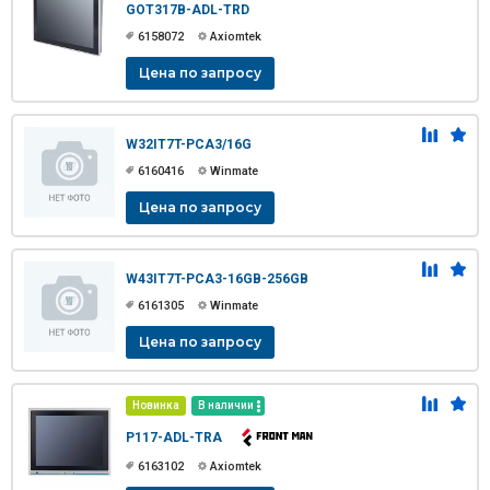
GOT317B-ADL-TRD
6158072
Axiomtek
Цена по запросу
W32IT7T-PCA3/16G
6160416
Winmate
Цена по запросу
W43IT7T-PCA3-16GB-256GB
6161305
Winmate
Цена по запросу
Новинка
В наличии
P117-ADL-TRA
6163102
Axiomtek