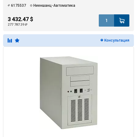
6175537
Ниеншанц-Автоматика
3 432.47 $
277 787.39 ₽
Консультация