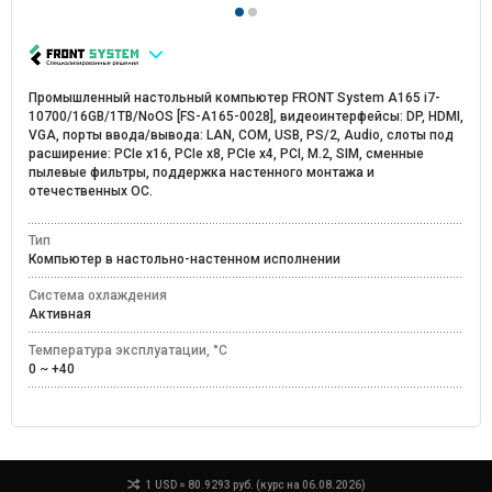
Промышленный настольный компьютер FRONT System A165 i7-
10700/16GB/1TB/NoOS [FS-A165-0028], видеоинтерфейсы: DP, HDMI,
VGA, порты ввода/вывода: LAN, COM, USB, PS/2, Audio, слоты под
расширение: PCIe x16, PCIe x8, PCIe x4, PCI, M.2, SIM, сменные
пылевые фильтры, поддержка настенного монтажа и
отечественных ОС.
Тип
Компьютер в настольно-настенном исполнении
Система охлаждения
Активная
Температура эксплуатации, °C
0 ~ +40
1 USD = 80.9293 руб. (курс на 06.08.2026)