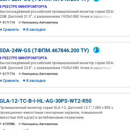
В РЕЕСТРЕ МИНПРОМТОРГА
Высоконадёжный российский промышленный монитор серии SDA-
22W. Дисплей 21.5”, с разрешением 1920х1080 точек и защитным
стеклом, яркостью 500 кд/м2 c антибликовым, антиУФ
6171714
Ниеншанц-Автоматика
покрытиями и оптической склейкой(Optical Bonding).
Сравнить
В закладки
SDA-24W-GS (ТФПМ.467846.200 ТУ)
В РЕЕСТРЕ МИНПРОМТОРГА
Высоконадёжный российский промышленный монитор серии SDA-
24W. Дисплей 23.8”, с разрешением 1920х1080 точек и защитным
стеклом, яркостью 1000 кд/м2 c антибликовым, антиУФ
6171716
Ниеншанц-Автоматика
покрытиями и оптической склейкой(Optical Bonding).
Сравнить
В закладки
GLA-12-TС-B-I-HL-AG-30PS-WT2-R50
Промышленный монитор серии GLA-12. Дисплей 12.1",1280 х 800 с
проекционно-емкостным сенсорным экраном, повышенной
яркостью 600 кд/м2 и антибликовым покрытием.
6155986
Ниеншанц-Автоматика