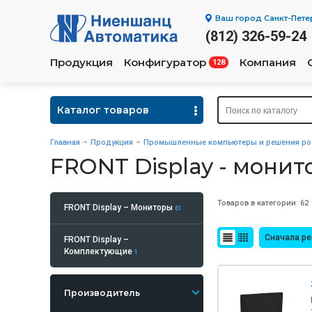
Ваш город
Санкт-Пете
(812) 326-59-24
Продукция
Конфигуратор
Компания
128
Каталог товаров
Главная
Продукция
Промышленные компьютеры и решения рос
FRONT Display - мони
Товаров в категории: 62
FRONT Display – Мониторы
61
Сначала р
FRONT Display –
Комплектующие
1
Производитель