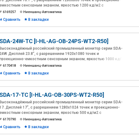
10. Дисплей 10.1”, с разрешением 1280х800 точек и проекционно-
емкостным сенсорным экраном, яркостью 1200 кд/м2 c
антибликовым, антиУФ покрытиями и оптической склейкой(Optical
6169257
Ниеншанц-Автоматика
Bonding).
Сравнить
В закладки
SDA-24W-TC [I-HL-AG-OB-24PS-WT2-R50]
Высоконадёжный российский промышленный монитор серии SDA-
24W. Дисплей 23.8”, с разрешением 1920х1080 точек и
проекционно-емкостным сенсорным экраном, яркостью 1000 кд/
м2 c антибликовым, антиУФ покрытиями и оптической
6170418
Ниеншанц-Автоматика
склейкой(Optical Bonding).
Сравнить
В закладки
SDA-17-TC [I-HL-AG-OB-30PS-WT2-R50]
Высоконадёжный российский промышленный монитор серии SDA-
17. Дисплей 17”, с разрешением 1280х1024 точек и проекционно-
емкостным сенсорным экраном, яркостью 500 кд/м2 c
антибликовым, антиУФ покрытиями и оптической склейкой(Optical
6170790
Ниеншанц-Автоматика
Bonding). Комбинированная лицевая панель из алюминия и стекла.
Сравнить
В закладки
Расширенный диапазон питания 12~30В DC в комплекте с
адаптером 230В AC. Температура эксплуатации: -20 ~ 60°C.