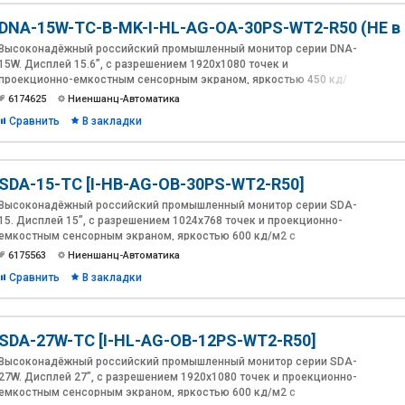
Интерфейсы: VGA, DVI-D, HDMI.
DNA-15W-TC-B-MK-I-HL-AG-OA-30PS-WT2-R50 (НЕ в
Разработка и производство: Ниеншанц-Автоматика.
Высоконадёжный российский промышленный монитор серии DNA-
15W. Дисплей 15.6”, с разрешением 1920х1080 точек и
проекционно-емкостным сенсорным экраном, яркостью 450 кд/
м2 и антибликовым покрытием. Модель оснащена поддержкой
6174625
Ниеншанц-Автоматика
аудио потока через HDMI, звуковым усилителем, и встроенными
Сравнить
В закладки
динамиками. Лицевая панель из алюминия толщиной 10мм.
Расширенный диапазон питания 12~30В DC в комплекте с
адаптером 230В AC. Температура эксплуатации: -20 ~ 60°C.
Интерфейсы: VGA, DVI-D, HDMI.
SDA-15-TC [I-HB-AG-OB-30PS-WT2-R50]
Разработка и производство Ниеншанц-Автоматика.
Высоконадёжный российский промышленный монитор серии SDA-
15. Дисплей 15”, с разрешением 1024х768 точек и проекционно-
емкостным сенсорным экраном, яркостью 600 кд/м2 c
антибликовым, антиУФ покрытиями и оптической склейкой(Optical
6175563
Ниеншанц-Автоматика
Bonding).
Сравнить
В закладки
SDA-27W-TC [I-HL-AG-OB-12PS-WT2-R50]
Высоконадёжный российский промышленный монитор серии SDA-
27W. Дисплей 27”, с разрешением 1920х1080 точек и проекционно-
емкостным сенсорным экраном, яркостью 600 кд/м2 c