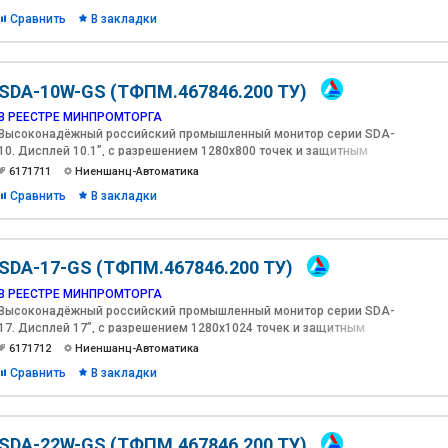
м2 c антибликовым, антиУФ покрытиями и оптической
Сравнить
В закладки
склейкой(Optical Bonding).
SDA-10W-GS (ТФПМ.467846.200 ТУ)
В РЕЕСТРЕ МИНПРОМТОРГА
Высоконадёжный российский промышленный монитор серии SDA-
10. Дисплей 10.1”, с разрешением 1280х800 точек и защитным
стеклом, яркостью 1200 кд/м2 c антибликовым, антиУФ
6171711
Ниеншанц-Автоматика
покрытиями и оптической склейкой(Optical Bonding).
Сравнить
В закладки
SDA-17-GS (ТФПМ.467846.200 ТУ)
В РЕЕСТРЕ МИНПРОМТОРГА
Высоконадёжный российский промышленный монитор серии SDA-
17. Дисплей 17”, с разрешением 1280х1024 точек и защитным
стеклом, яркостью 500 кд/м2 c антибликовым, антиУФ
6171712
Ниеншанц-Автоматика
покрытиями и оптической склейкой(Optical Bonding).
Сравнить
В закладки
SDA-22W-GS (ТФПМ.467846.200 ТУ)