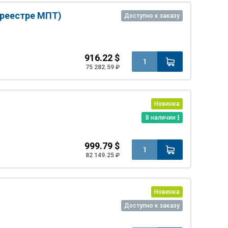
 реестре МПТ)
Доступно к заказу
916.22 $
75 282.59 ₽
Новинка
В наличии
999.79 $
82 149.25 ₽
Новинка
Доступно к заказу