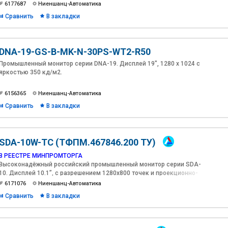
антибликовым, антиУФ покрытиями и оптической склейкой(Optical
6177687
Ниеншанц-Автоматика
Bonding).
Сравнить
В закладки
DNA-19-GS-B-MK-N-30PS-WT2-R50
Промышленный монитор серии DNA-19. Дисплей 19", 1280 х 1024 с
яркостью 350 кд/м2.
6156365
Ниеншанц-Автоматика
Сравнить
В закладки
SDA-10W-TC (ТФПМ.467846.200 ТУ)
В РЕЕСТРЕ МИНПРОМТОРГА
Высоконадёжный российский промышленный монитор серии SDA-
10. Дисплей 10.1”, с разрешением 1280х800 точек и проекционно-
емкостным сенсорным экраном, яркостью 1200 кд/м2 c
6171076
Ниеншанц-Автоматика
антибликовым, антиУФ покрытиями и оптической склейкой(Optical
Сравнить
В закладки
Bonding).