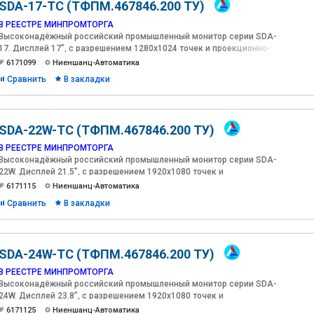
SDA-17-TC (ТФПМ.467846.200 ТУ)
В РЕЕСТРЕ МИНПРОМТОРГА
Высоконадёжный российский промышленный монитор серии SDA-
17. Дисплей 17”, с разрешением 1280х1024 точек и проекционно-
емкостным сенсорным экраном, яркостью 500 кд/м2 c
6171099
Ниеншанц-Автоматика
антибликовым, антиУФ покрытиями и оптической склейкой(Optical
Сравнить
В закладки
Bonding).
SDA-22W-TC (ТФПМ.467846.200 ТУ)
В РЕЕСТРЕ МИНПРОМТОРГА
Высоконадёжный российский промышленный монитор серии SDA-
22W. Дисплей 21.5”, с разрешением 1920х1080 точек и
проекционно-емкостным сенсорным экраном, яркостью 500 кд/
6171115
Ниеншанц-Автоматика
м2 c антибликовым, антиУФ покрытиями и оптической
Сравнить
В закладки
склейкой(Optical Bonding).
SDA-24W-TC (ТФПМ.467846.200 ТУ)
В РЕЕСТРЕ МИНПРОМТОРГА
Высоконадёжный российский промышленный монитор серии SDA-
24W. Дисплей 23.8”, с разрешением 1920х1080 точек и
проекционно-емкостным сенсорным экраном, яркостью 1000 кд/
6171125
Ниеншанц-Автоматика