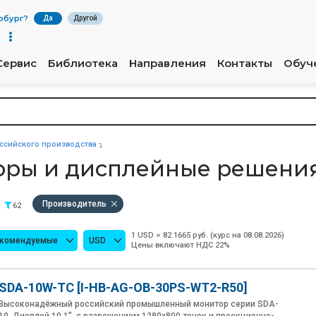
рбург
?
Да
Другой
Сервис
Библиотека
Направления
Контакты
Обуч
сийского производства
торы и дисплейные решени
Производитель
62
1 USD = 82.1665 руб. (курс на 08.08.2026)
екомендуемые
USD
Цены включают НДС 22%
SDA-10W-TC [I-HB-AG-OB-30PS-WT2-R50]
Высоконадёжный российский промышленный монитор серии SDA-