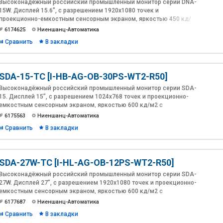
Высоконадёжный российский промышленный монитор серии DNA-
15W. Дисплей 15.6”, с разрешением 1920х1080 точек и
проекционно-емкостным сенсорным экраном, яркостью 450 кд/
м2 и антибликовым покрытием. Модель оснащена поддержкой
6174625
Ниеншанц-Автоматика
аудио потока через HDMI, звуковым усилителем, и встроенными
Сравнить
В закладки
динамиками. Лицевая панель из алюминия толщиной 10мм.
Расширенный диапазон питания 12~30В DC в комплекте с
адаптером 230В AC. Температура эксплуатации: -20 ~ 60°C.
Интерфейсы: VGA, DVI-D, HDMI.
SDA-15-TC [I-HB-AG-OB-30PS-WT2-R50]
Разработка и производство Ниеншанц-Автоматика.
Высоконадёжный российский промышленный монитор серии SDA-
15. Дисплей 15”, с разрешением 1024х768 точек и проекционно-
емкостным сенсорным экраном, яркостью 600 кд/м2 c
антибликовым, антиУФ покрытиями и оптической склейкой(Optical
6175563
Ниеншанц-Автоматика
Bonding).
Сравнить
В закладки
SDA-27W-TC [I-HL-AG-OB-12PS-WT2-R50]
Высоконадёжный российский промышленный монитор серии SDA-
27W. Дисплей 27”, с разрешением 1920х1080 точек и проекционно-
емкостным сенсорным экраном, яркостью 600 кд/м2 c
антибликовым, антиУФ покрытиями и оптической склейкой(Optical
6177687
Ниеншанц-Автоматика
Bonding).
Сравнить
В закладки