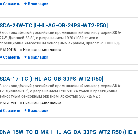
Bonding).
Сравнить
В закладки
SDA-24W-TC [I-HL-AG-OB-24PS-WT2-R50]
Высоконадёжный российский промышленный монитор серии SDA-
24W. Дисплей 23.8”, с разрешением 1920х1080 точек и
проекционно-емкостным сенсорным экраном, яркостью 1000 кд/
м2 c антибликовым, антиУФ покрытиями и оптической
6170418
Ниеншанц-Автоматика
склейкой(Optical Bonding).
Сравнить
В закладки
SDA-17-TC [I-HL-AG-OB-30PS-WT2-R50]
Высоконадёжный российский промышленный монитор серии SDA-
17. Дисплей 17”, с разрешением 1280х1024 точек и проекционно-
емкостным сенсорным экраном, яркостью 500 кд/м2 c
антибликовым, антиУФ покрытиями и оптической склейкой(Optical
6170790
Ниеншанц-Автоматика
Bonding). Комбинированная лицевая панель из алюминия и стекла.
Сравнить
В закладки
Расширенный диапазон питания 12~30В DC в комплекте с
адаптером 230В AC. Температура эксплуатации: -20 ~ 60°C.
Интерфейсы: VGA, DVI-D, HDMI.
DNA-15W-TC-B-MK-I-HL-AG-OA-30PS-WT2-R50 (НЕ в
Разработка и производство: Ниеншанц-Автоматика.