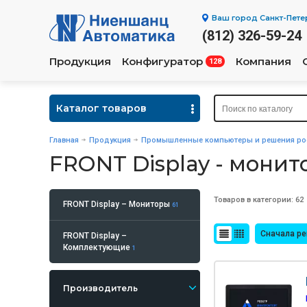
Ваш город
Санкт-Пете
(812) 326-59-24
Продукция
Конфигуратор
Компания
128
Каталог товаров
Главная
Продукция
Промышленные компьютеры и решения рос
FRONT Display - мони
Товаров в категории: 62
FRONT Display – Мониторы
61
Сначала р
FRONT Display –
Комплектующие
1
Производитель