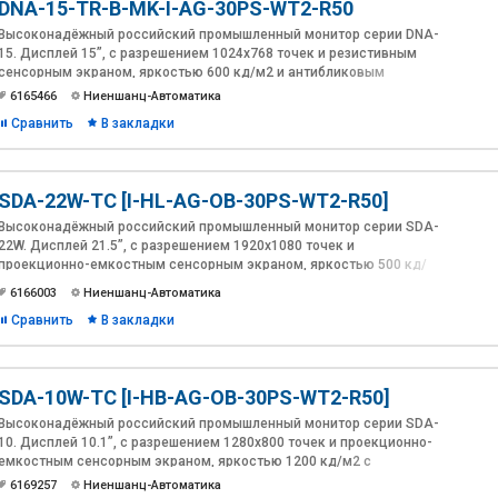
DNA-15-TR-B-MK-I-AG-30PS-WT2-R50
Высоконадёжный российский промышленный монитор серии DNA-
15. Дисплей 15”, с разрешением 1024x768 точек и резистивным
сенсорным экраном, яркостью 600 кд/м2 и антибликовым
покрытием. Лицевая панель из алюминия толщиной 10мм.
6165466
Ниеншанц-Автоматика
Расширенный диапазон питания 12~30В DC в комплекте с
Сравнить
В закладки
адаптером 230В AC. Температура эксплуатации: -20 ~ 60°C.
Интерфейсы: VGA, DVI-D, HDMI.
Разработка и производство Ниеншанц-Автоматика.
SDA-22W-TC [I-HL-AG-OB-30PS-WT2-R50]
Высоконадёжный российский промышленный монитор серии SDA-
22W. Дисплей 21.5”, с разрешением 1920х1080 точек и
проекционно-емкостным сенсорным экраном, яркостью 500 кд/
м2 c антибликовым, антиУФ покрытиями и оптической
6166003
Ниеншанц-Автоматика
склейкой(Optical Bonding). Комбинированная лицевая панель из
Сравнить
В закладки
алюминия и стекла. Расширенный диапазон питания 12~30В DC в
комплекте с адаптером 230В AC. Температура эксплуатации: -20 ~
60°C. Интерфейсы: VGA, DVI-D, HDMI.
SDA-10W-TC [I-HB-AG-OB-30PS-WT2-R50]
Разработка и производство: Ниеншанц-Автоматика.
Высоконадёжный российский промышленный монитор серии SDA-
10. Дисплей 10.1”, с разрешением 1280х800 точек и проекционно-
емкостным сенсорным экраном, яркостью 1200 кд/м2 c
антибликовым, антиУФ покрытиями и оптической склейкой(Optical
6169257
Ниеншанц-Автоматика