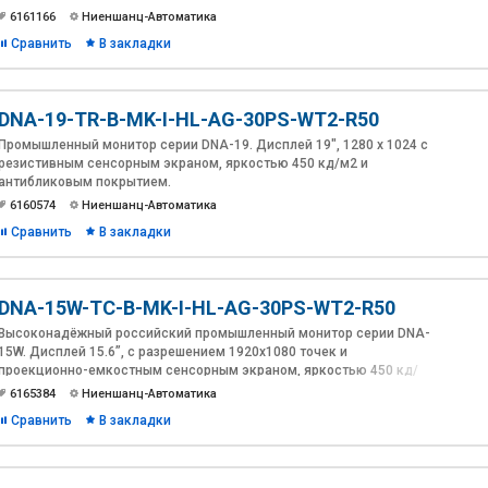
контрастностью 5000:1 и антибликовым покрытием. Лицевая
6161166
Ниеншанц-Автоматика
панель из алюминия толщиной 10мм. Расширенный диапазон
Сравнить
В закладки
питания 12~30В DC в комплекте с адаптером 230В AC.
Температура эксплуатации: -20 ~ 60°C. Интерфейсы: VGA, DVI-D,
HDMI.
DNA-19-TR-B-MK-I-HL-AG-30PS-WT2-R50
Разработка и производство Ниеншанц-Автоматика.
Промышленный монитор серии DNA-19. Дисплей 19", 1280 х 1024 с
резистивным сенсорным экраном, яркостью 450 кд/м2 и
антибликовым покрытием.
6160574
Ниеншанц-Автоматика
Сравнить
В закладки
DNA-15W-TC-B-MK-I-HL-AG-30PS-WT2-R50
Высоконадёжный российский промышленный монитор серии DNA-
15W. Дисплей 15.6”, с разрешением 1920х1080 точек и
проекционно-емкостным сенсорным экраном, яркостью 450 кд/
м2 и антибликовым покрытием. Лицевая панель из алюминия
6165384
Ниеншанц-Автоматика
толщиной 10мм. Расширенный диапазон питания 12~30В DC в
Сравнить
В закладки
комплекте с адаптером 230В AC. Температура эксплуатации: -20 ~
60°C. Интерфейсы: VGA, DVI-D, HDMI.
Разработка и производство Ниеншанц-Автоматика.