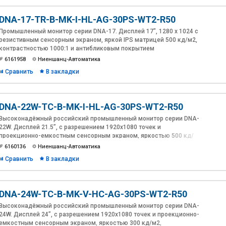
DNA-17-TR-B-MK-I-HL-AG-30PS-WT2-R50
Промышленный монитор серии DNA-17. Дисплей 17", 1280 х 1024 с
резистивным сенсорным экраном, яркой IPS матрицей 500 кд/м2,
контрастностью 1000:1 и антибликовым покрытием
6161958
Ниеншанц-Автоматика
Сравнить
В закладки
DNA-22W-TC-B-MK-I-HL-AG-30PS-WT2-R50
Высоконадёжный российский промышленный монитор серии DNA-
22W. Дисплей 21.5”, с разрешением 1920х1080 точек и
проекционно-емкостным сенсорным экраном, яркостью 500 кд/
м2 и антибликовым покрытием. Лицевая панель из алюминия
6160136
Ниеншанц-Автоматика
толщиной 10мм. Расширенный диапазон питания 12~30В DC в
Сравнить
В закладки
комплекте с адаптером 230В AC. Температура эксплуатации: -20 ~
60°C. Интерфейсы: VGA, DVI-D, HDMI.
Разработка и производство Ниеншанц-Автоматика.
DNA-24W-TC-B-MK-V-HC-AG-30PS-WT2-R50
Высоконадёжный российский промышленный монитор серии DNA-
24W. Дисплей 24”, с разрешением 1920х1080 точек и проекционно-
емкостным сенсорным экраном, яркостью 300 кд/м2,