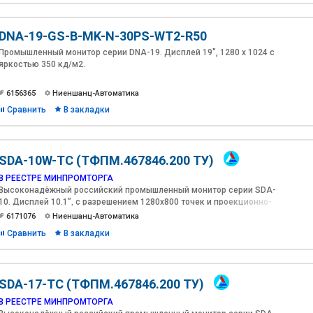
DNA-19-GS-B-MK-N-30PS-WT2-R50
Промышленный монитор серии DNA-19. Дисплей 19", 1280 х 1024 с
яркостью 350 кд/м2.
6156365
Ниеншанц-Автоматика
Сравнить
В закладки
SDA-10W-TC (ТФПМ.467846.200 ТУ)
В РЕЕСТРЕ МИНПРОМТОРГА
Высоконадёжный российский промышленный монитор серии SDA-
10. Дисплей 10.1”, с разрешением 1280х800 точек и проекционно-
емкостным сенсорным экраном, яркостью 1200 кд/м2 c
6171076
Ниеншанц-Автоматика
антибликовым, антиУФ покрытиями и оптической склейкой(Optical
Сравнить
В закладки
Bonding).
SDA-17-TC (ТФПМ.467846.200 ТУ)
В РЕЕСТРЕ МИНПРОМТОРГА