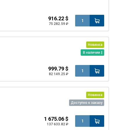
916.22 $
75 282.59 ₽
Новинка
В наличии
999.79 $
82 149.25 ₽
Новинка
Доступно к заказу
1 675.06 $
137 633.82 ₽