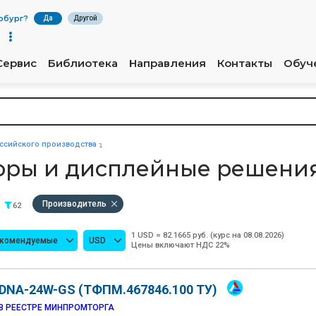
рбург
?
Да
Другой
Сервис
Библиотека
Направления
Контакты
Обуч
сийского производства
торы и дисплейные решени
Производитель
62
1 USD = 82.1665 руб. (курс на 08.08.2026)
екомендуемые
USD
Цены включают НДС 22%
DNA-24W-GS (ТФПМ.467846.100 ТУ)
В РЕЕСТРЕ МИНПРОМТОРГА