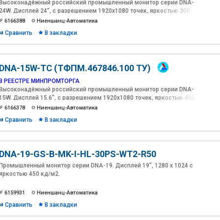
Высоконадёжный российский промышленный монитор серии DNA-
24W. Дисплей 24”, с разрешением 1920х1080 точек, яркостью 300
кд/м2, контрастностью 5000:1. Защитное стекло с антибликовым
6166388
Ниеншанц-Автоматика
покрытием.
Сравнить
В закладки
DNA-15W-TC (ТФПМ.467846.100 ТУ)
В РЕЕСТРЕ МИНПРОМТОРГА
Высоконадёжный российский промышленный монитор серии DNA-
15W. Дисплей 15.6”, с разрешением 1920х1080 точек, яркостью 450
кд/м2. Проекционно-емкостной сенсорный экран
6166378
Ниеншанц-Автоматика
Сравнить
В закладки
DNA-19-GS-B-MK-I-HL-30PS-WT2-R50
Промышленный монитор серии DNA-19. Дисплей 19", 1280 х 1024 с
яркостью 450 кд/м2.
6159931
Ниеншанц-Автоматика
Сравнить
В закладки