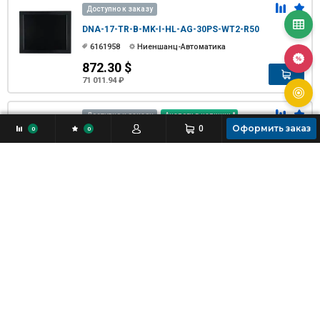
Доступно к заказу
DNA-17-TR-B-MK-I-HL-AG-30PS-WT2-R50
6161958
Ниеншанц-Автоматика
872.30 $
71 011.94 ₽
Доступно к заказу
Аналоги в наличии
Оформить заказ
0
0
0
DNA-22W-TC-B-MK-I-HL-AG-30PS-WT2-R50
6160136
Ниеншанц-Автоматика
1 155.78 $
94 089.39 ₽
Доступно к заказу
DNA-24W-TC-B-MK-V-HC-AG-30PS-WT2-R50
6161166
Ниеншанц-Автоматика
1 235.76 $
100 600.38 ₽