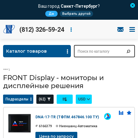
Ваш город
Санкт-Петербург
?
Да
Выбрать другой
(812) 326-59-24
Каталог товаров
FRONT Display - мониторы и
дисплейные решения
Подразделы
(62)
USD
DNA-17-TR (ТФПМ.467846.100 ТУ)
6166379
Ниеншанц-Автоматика
Цена по запросу