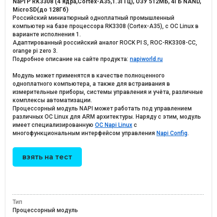
NaPi P RK3308 (4 ядра,Cortex-A35,1.3ГГц), ОЗУ 512МБ, 4ГБ NAND,
MicroSD(до 128Гб)
Российский миниатюрный одноплатный промышленный
компьютер на базе процессора RK3308 (Cortex-A35), c ОС Linux в
варианте исполнения 1.
Адаптированный российский аналог ROCK PI S, ROC-RK3308-CC,
orange pi zero 3.
Подробное описание на сайте продукта:
napiworld.ru
Модуль может применятся в качестве полноценного
одноплатного компьютера, а также для встраивания в
измерительные приборы, системы управления и учёта, различные
комплексы автоматизации.
Процессорный модуль NAPI может работать под управлением
различных ОС Linux для ARM архитектуры. Наряду с этим, модуль
имеет специализированную
ОС Napi Linux
с
многофункциональным интерфейсом управления
Napi Config
.
взять на тест
Тип
Процессорный модуль