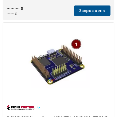
··········
$
Запрос цены
··········
₽