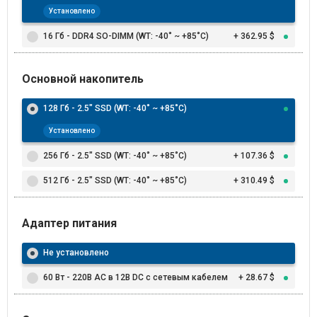
Установлено
16 Гб - DDR4 SO-DIMM (WT: -40˚ ~ +85˚C)
+ 362.95 $
Основной накопитель
128 Гб - 2.5" SSD (WT: -40˚ ~ +85˚C)
Установлено
256 Гб - 2.5" SSD (WT: -40˚ ~ +85˚C)
+ 107.36 $
512 Гб - 2.5" SSD (WT: -40˚ ~ +85˚C)
+ 310.49 $
Адаптер питания
Не установлено
60 Вт - 220В AC в 12В DC с сетевым кабелем
+ 28.67 $