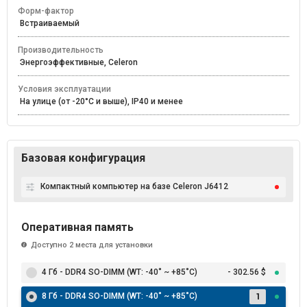
Форм-фактор
Встраиваемый
Производительность
Энергоэффективные, Celeron
Условия эксплуатации
На улице (от -20°С и выше), IP40 и менее
Базовая конфигурация
Компактный компьютер на базе Celeron J6412
Оперативная память
Доступно 2 места для установки
4 Гб - DDR4 SO-DIMM (WT: -40˚ ~ +85˚C)
- 302.56 $
8 Гб - DDR4 SO-DIMM (WT: -40˚ ~ +85˚C)