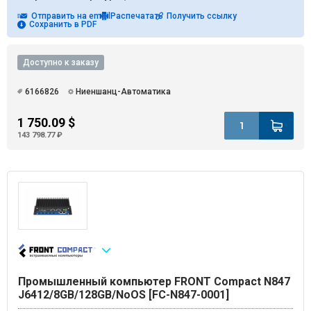
Отправить на email
Распечатать
Получить ссылку
Сохранить в PDF
Доступно к заказу
6166826
Ниеншанц-Автоматика
1 750.09 $
143 798.77 ₽
Промышленный компьютер FRONT Compact N847
J6412/8GB/128GB/NoOS [FC-N847-0001]