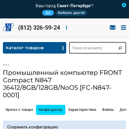
Ваш город
Санкт-Петербург
?
Да
Выбрать другой
(812) 326-59-24
Каталог товаров
Промышленный компьютер FRONT
Compact N847
J6412/8GB/128GB/NoOS [FC-N847-
0001]
Кратко о товаре
Конфигуратор
Характеристики
Файлы
Допо
Сохранить конфигурацию