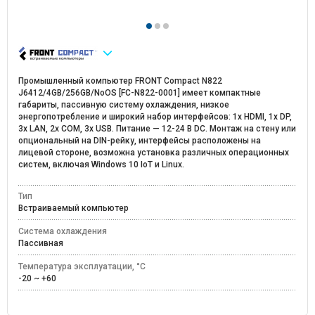
Промышленный компьютер FRONT Compact N822
J6412/4GB/256GB/NoOS [FC-N822-0001] имеет компактные
габариты, пассивную систему охлаждения, низкое
энергопотребление и широкий набор интерфейсов: 1x HDMI, 1x DP,
3x LAN, 2x COM, 3x USB. Питание — 12-24 В DC. Монтаж на стену или
опциональный на DIN-рейку, интерфейсы расположены на
лицевой стороне, возможна установка различных операционных
систем, включая Windows 10 IoT и Linux.
Тип
Встраиваемый компьютер
Система охлаждения
Пассивная
Температура эксплуатации, °C
-20 ~ +60