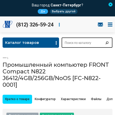
Ваш город
Санкт-Петербург
?
Да
Выбрать другой
(812) 326-59-24
Каталог товаров
Промышленный компьютер FRONT
Compact N822
J6412/4GB/256GB/NoOS [FC-N822-
0001]
Кратко о товаре
Конфигуратор
Характеристики
Файлы
Допо