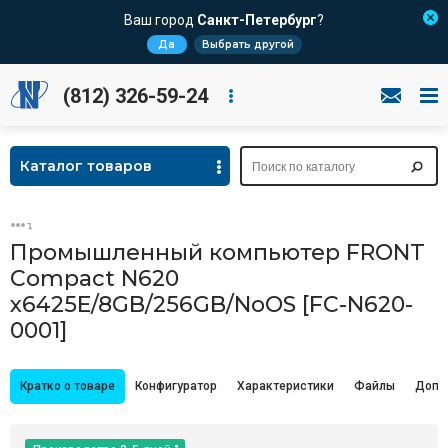
Ваш город
Санкт-Петербург
?
Да
Выбрать другой
(812) 326-59-24
Каталог товаров
Промышленный компьютер FRONT
Compact N620
x6425E/8GB/256GB/NoOS [FC-N620-
0001]
Кратко о товаре
Конфигуратор
Характеристики
Файлы
Допо