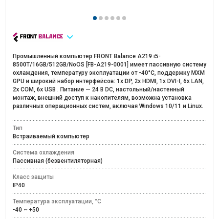
Промышленный компьютер FRONT Balance A219 i5-
8500T/16GB/512GB/NoOS [FB-A219-0001] имеет пассивную систему
охлаждения, температуру эксплуатации от -40°C, поддержку MXM
GPU и широкий набор интерфейсов: 1x DP, 2x HDMI, 1x DVI-I, 6x LAN,
2x COM, 6x USB . Питание — 24 В DC, настольный/настенный
монтаж, внешний доступ к накопителям, возможна установка
различных операционных систем, включая Windows 10/11 и Linux.
Тип
Встраиваемый компьютер
Система охлаждения
Пассивная (безвентиляторная)
Класс защиты
IP40
Температура эксплуатации, °C
-40 ~ +50