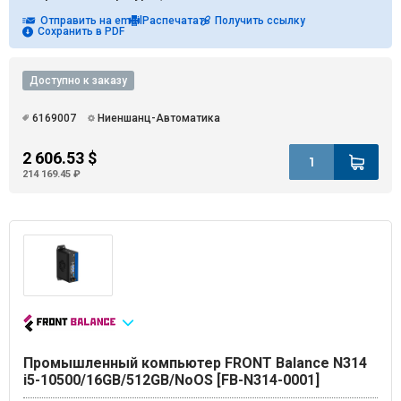
Отправить на email
Распечатать
Получить ссылку
Сохранить в PDF
Доступно к заказу
6169007
Ниеншанц-Автоматика
2 606.53 $
214 169.45 ₽
Промышленный компьютер FRONT Balance N314
i5-10500/16GB/512GB/NoOS [FB-N314-0001]